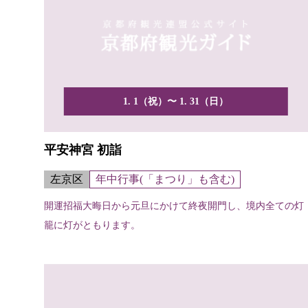
1. 1（祝）〜 1. 31（日）
平安神宮 初詣
左京区
年中行事(「まつり」も含む)
開運招福大晦日から元旦にかけて終夜開門し、境内全ての灯
籠に灯がともります。