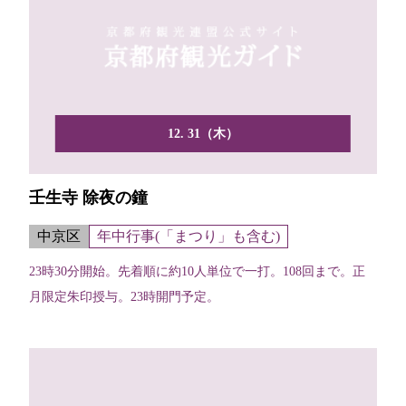
12. 31（木）
壬生寺 除夜の鐘
中京区
年中行事(「まつり」も含む)
23時30分開始。先着順に約10人単位で一打。108回まで。正
月限定朱印授与。23時開門予定。