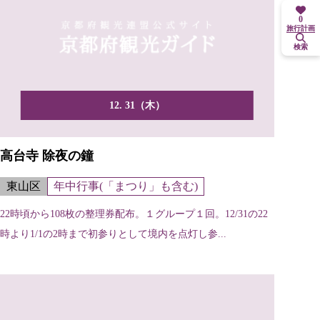
0
旅行計画
検索
12. 31（木）
高台寺 除夜の鐘
東山区
年中行事(「まつり」も含む)
22時頃から108枚の整理券配布。１グループ１回。12/31の22
時より1/1の2時まで初参りとして境内を点灯し参...