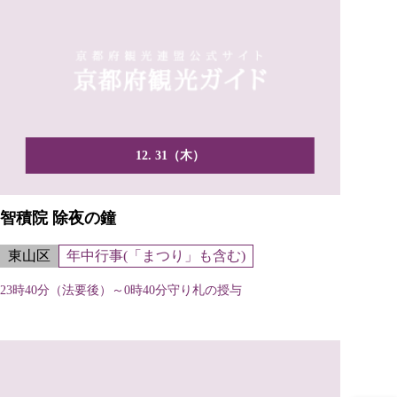
12. 31（木）
智積院 除夜の鐘
東山区
年中行事(「まつり」も含む)
23時40分（法要後）～0時40分守り札の授与