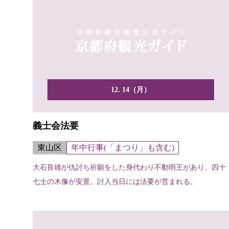
12. 14（月）
義士会法要
東山区
年中行事(「まつり」も含む)
大石良雄が仇討ち祈願をした身代わり不動明王があり、四十
七士の木像が安置。討入当日には法要が営まれる。