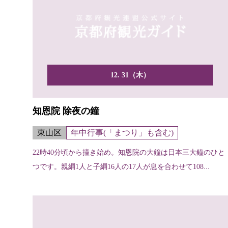
12. 31（木）
知恩院 除夜の鐘
東山区
年中行事(「まつり」も含む)
22時40分頃から撞き始め。知恩院の大鐘は日本三大鐘のひと
つです。親綱1人と子綱16人の17人が息を合わせて108...