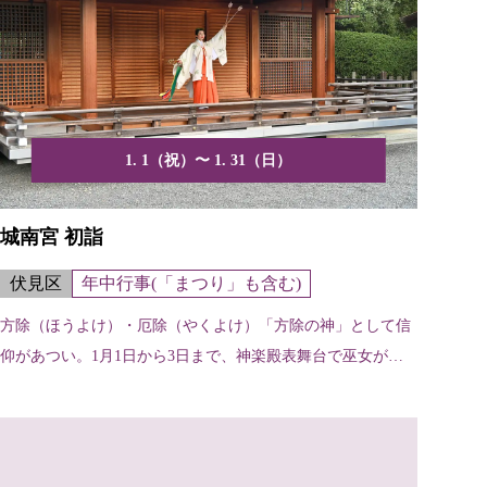
1. 1（祝）〜 1. 31（日）
城南宮 初詣
伏見区
年中行事(「まつり」も含む)
方除（ほうよけ）・厄除（やくよけ）「方除の神」として信
仰があつい。1月1日から3日まで、神楽殿表舞台で巫女が鈴
の音...