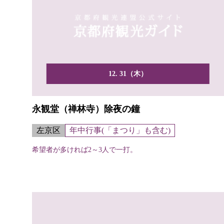
12. 31（木）
永観堂（禅林寺）除夜の鐘
左京区
年中行事(「まつり」も含む)
希望者が多ければ2～3人で一打。