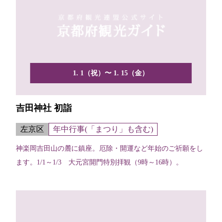
1. 1（祝）〜 1. 15（金）
吉田神社 初詣
左京区
年中行事(「まつり」も含む)
神楽岡吉田山の麓に鎮座。厄除・開運など年始のご祈願をし
ます。1/1～1/3 大元宮開門特別拝観（9時～16時）。