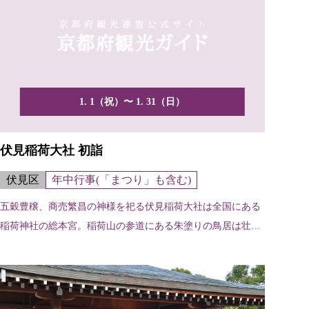
1. 1（祝）〜 1. 31（日）
伏見稲荷大社 初詣
伏見区
年中行事(「まつり」も含む)
五穀豊穣、商売繁昌の神様を祀る伏見稲荷大社は全国にある
稲荷神社の総本宮。稲荷山の参道にある朱塗りの鳥居は壮観
です。...