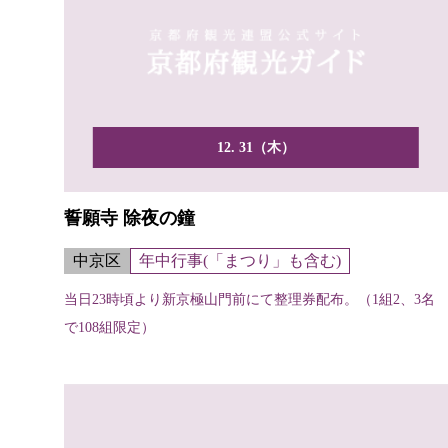
12. 31（木）
誓願寺 除夜の鐘
中京区
年中行事(「まつり」も含む)
当日23時頃より新京極山門前にて整理券配布。（1組2、3名
で108組限定）