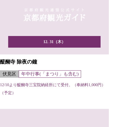
12. 31（木）
醍醐寺 除夜の鐘
伏見区
年中行事(「まつり」も含む)
12/10より醍醐寺三宝院納経所にて受付。（奉納料1,000円）
（予定）