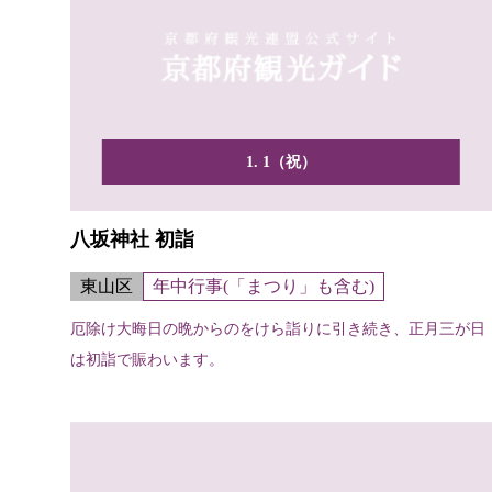
1. 1（祝）
八坂神社 初詣
東山区
年中行事(「まつり」も含む)
厄除け大晦日の晩からのをけら詣りに引き続き、正月三が日
は初詣で賑わいます。