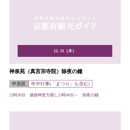
12. 31（木）
神泉苑（真言宗寺院）除夜の鐘
中京区
年中行事(「まつり」も含む)
22時30分 歳徳神恵方廻し23時40分～ 除夜の鐘