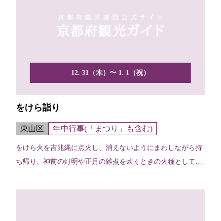
12. 31（木）〜 1. 1（祝）
をけら詣り
東山区
年中行事(「まつり」も含む)
をけら火を吉兆縄に点火し、消えないようにまわしながら持
ち帰り、神前の灯明や正月の雑煮を炊くときの火種として使
い、一...