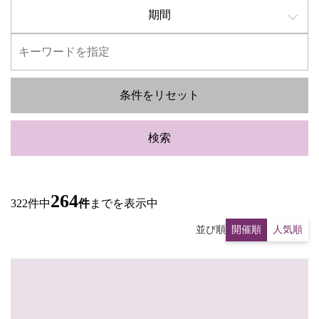
期間
条件をリセット
検索
264
322件中
件
までを表示中
並び順
開催順
人気順