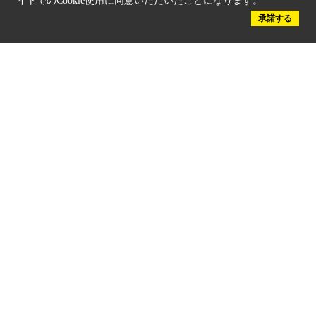
イトでのCookie使用に同意いただいたことになります。
京都府認証 安心のお宿
承諾する
京都人材育成コンテンツ
京都観光チャレンジ事業成果集
Global Web Site
京都府文化観光大使
公益社団法人
京都府観光連盟
〒602-8570
京都市上京区下立売通新町西入薮ノ内町
府庁2号館3階
TEL：075-411-9990
FAX：075-411-9993