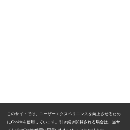
プライバシーポリシー
お問い合わせ
サイトマップ
もうひとつの京都メディアライブラリー（外部サイト）
関連サイト
京都「文化」観光
京都戦乱のきずな
新しい京都観光を動画で紹介
このサイトでは、ユーザーエクスペリエンスを向上させるため
にCookieを使用しています。引き続き閲覧される場合は、当サ
京都府認証 優良住宅宿泊施設