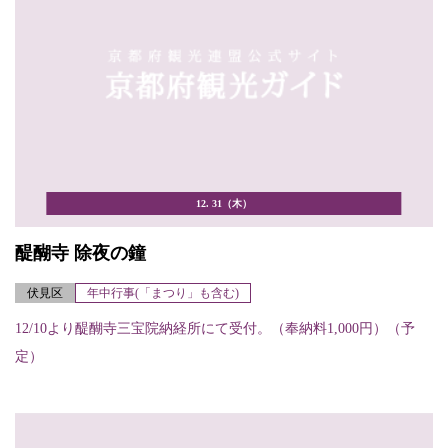
12. 31（木）
醍醐寺 除夜の鐘
伏見区
年中行事(「まつり」も含む)
12/10より醍醐寺三宝院納経所にて受付。（奉納料1,000円）（予
定）