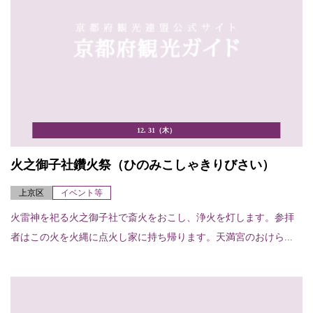
12. 31（木）
火之御子社鑽火祭（ひのみこしゃきりびさい）
上京区
イベント等
火雷神を祀る火之御子社で斎火をおこし、浄火を灯します。参拝
者はこの火を火縄に点火し家に持ち帰ります。天満宮のおけら...