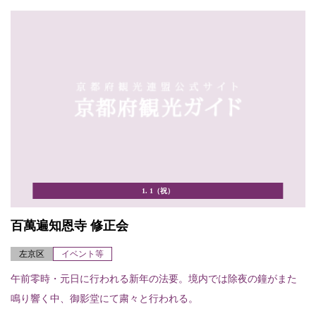
1. 1（祝）
百萬遍知恩寺 修正会
左京区
イベント等
午前零時・元日に行われる新年の法要。境内では除夜の鐘がまた
鳴り響く中、御影堂にて粛々と行われる。