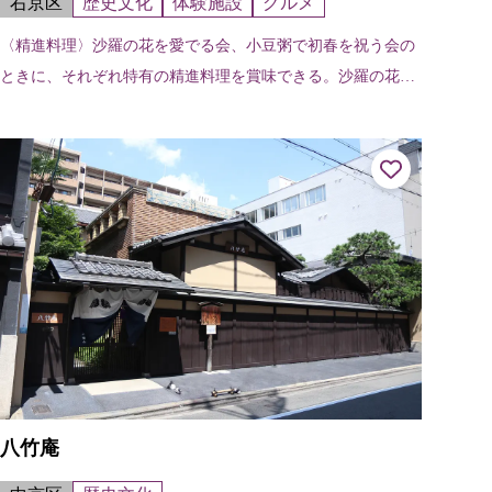
右京区
歴史文化
体験施設
グルメ
〈精進料理〉沙羅の花を愛でる会、小豆粥で初春を祝う会の
ときに、それぞれ特有の精進料理を賞味できる。沙羅の花を
愛でる会（6/11～6/24）小豆粥で初春を祝う会（1/15～1/31）
当日受付を行う...
八竹庵