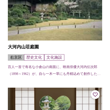
大河内山荘庭園
右京区
歴史文化
文化施設
百人一首で有名な小倉山の南面に、映画俳優大河内伝次郎
（1898～1962）が、自ら一木一草にも丹精込めて創作した庭
園である。庭園には数多くの松、桜、楓が興を添え、朝な夕
な、七色に変化する比叡の峰...