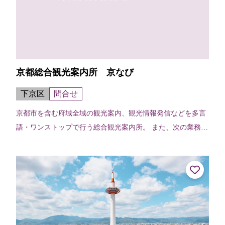
京都総合観光案内所 京なび
下京区
問合せ
京都市を含む府域全域の観光案内、観光情報発信などを多言
語・ワンストップで行う総合観光案内所。 また、次の業務も
行っています。○観光関連チケット販売○当日の宿泊施設紹
介・斡旋○車椅子貸出 貸出台数...