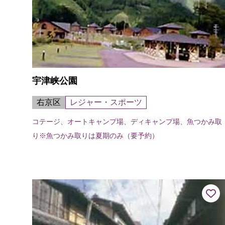
宇津峡公園
右京区
レジャー・スポーツ
コテージ、オートキャンプ場、ディキャンプ場、魚つかみ取
り※魚つかみ取りは夏期のみ（要予約）