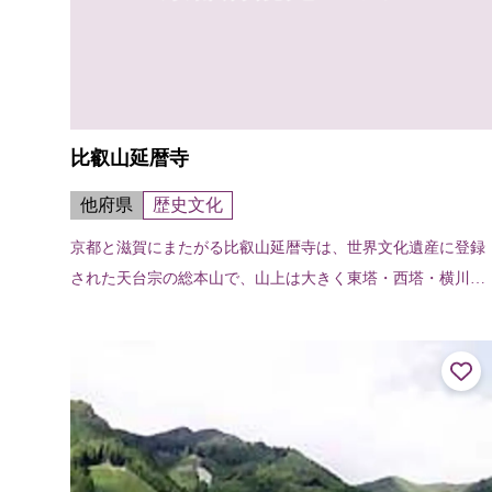
比叡山延暦寺
他府県
歴史文化
京都と滋賀にまたがる比叡山延暦寺は、世界文化遺産に登録
された天台宗の総本山で、山上は大きく東塔・西塔・横川の
三地域に分かれており、百数十の伽藍がそれぞれの地域の本
堂（中堂）を中心に広がっている。...