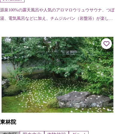
源泉100%の露天風呂や人気のアロマロウリュウサウナ、つぼ
湯、電気風呂などに加え、チムジルバン（岩盤浴）が楽しめ
る。また別館では地元の新鮮野菜や加工品が集まる特産品里
の市や、人気のダムカレーが食...
東林院