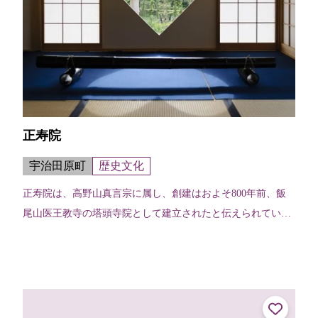
正寿院
宇治田原町
歴史文化
正寿院は、高野山真言宗に属し、創建はおよそ800年前、飯
尾山医王教寺の塔頭寺院として建立されたと伝えられていま
す。 客殿「則天の間」には猪目窓という窓があります。猪目
（いのめ）とは、ハート型であ...