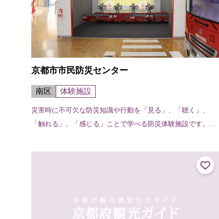
京都市市民防災センター
南区
体験施設
災害時に不可欠な防災知識や行動を「見る」、「聴く」、
「触れる」、「感じる」ことで学べる防災体験施設です。震
度７までの横揺れを疑似体験し、地震発生時の対処法と日ご
ろの心構えを学ぶ「地震体験室」、大...