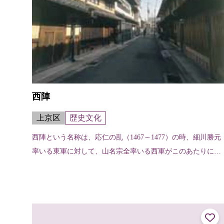
西陣
上京区
歴史文化
西陣という名称は、応仁の乱（1467～1477）の時、細川勝元
率いる東軍に対して、山名宗全率いる西軍がこのあたりに陣
を置いたことに由来する。機織りの街として名高い西陣だ
が、機織り業を営む家は上京...