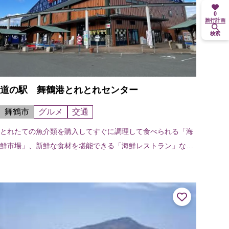
0
旅行計画
検索
道の駅 舞鶴港とれとれセンター
舞鶴市
グルメ
交通
とれたての魚介類を購入してすぐに調理して食べられる「海
鮮市場」、新鮮な食材を堪能できる「海鮮レストラン」など
がある舞鶴きっての海鮮市場。道の駅では、地元の畑でとれ
る野菜や加工食品などを販売してい...