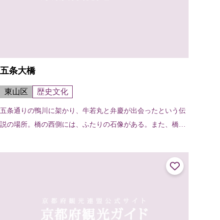
五条大橋
東山区
歴史文化
五条通りの鴨川に架かり、牛若丸と弁慶が出会ったという伝
説の場所。橋の西側には、ふたりの石像がある。また、橋の
たもとには清照尼が扇をつくった御影堂の跡があり、扇形の
石碑と扇塚が建っている。