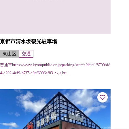
京都市清水坂観光駐車場
東山区
交通
普通車https://www.kyotopublic.or.jp/parking/search/detail/8799bfd
4-d202-4ef9-b7f7-d0af6096af83 バスhtt...