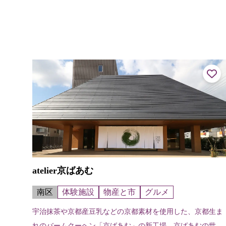
atelier京ばあむ
南区
体験施設
物産と市
グルメ
宇治抹茶や京都産豆乳などの京都素材を使用した、京都生ま
れのバームクーヘン「京ばあむ」の新工場。京ばあむの世界