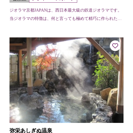
ジオラマ京都JAPANは、西日本最大級の鉄道ジオラマです。
当ジオラマの特徴は、何と言っても極めて精巧に作られた京
都の名所や寺社仏閣の模型です。その中を走る新幹線や特急
列車など様々な種類の鉄道模型...
弥栄あしぎぬ温泉