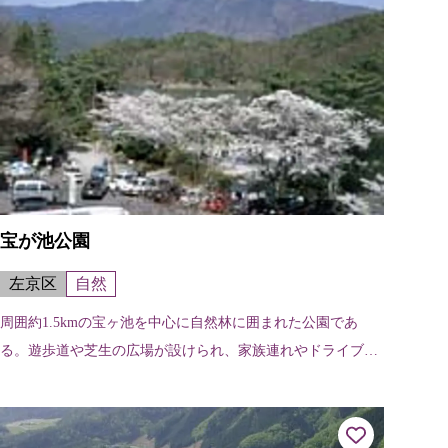
宝が池公園
左京区
自然
周囲約1.5kmの宝ヶ池を中心に自然林に囲まれた公園であ
る。遊歩道や芝生の広場が設けられ、家族連れやドライブ途
中の若者が多く訪れ、桜や梅が数多く植えられているので、
春には一段と多くの市民でにぎわ...