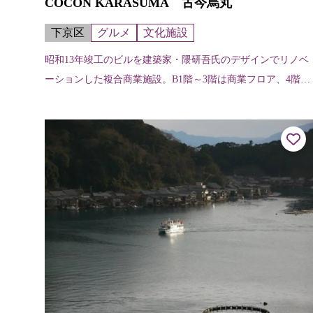
COCON KARASUMA 古今烏丸
下京区
グルメ
文化施設
昭和13年竣工のビルを建築家・隈研吾氏のデザインでリノベ
ーションした複合商業施設。B1階～3階は商業フロア、4階～
8階はオフィスフロアになっている。各店舗（階、店舗名、
内容、電話）については次の...