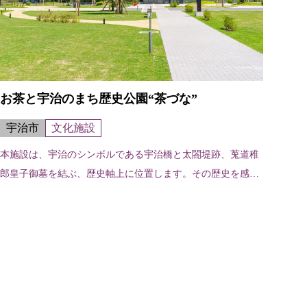
お茶と宇治のまち歴史公園“茶づな”
宇治市
文化施設
本施設は、宇治のシンボルである宇治橋と太閤堤跡、莵道稚
郎皇子御墓を結ぶ、歴史軸上に位置します。その歴史を感じ
ることができる史跡、庭園、広場、お茶と宇治のまち交流館
「茶づな」では、宇治の時の流れを...