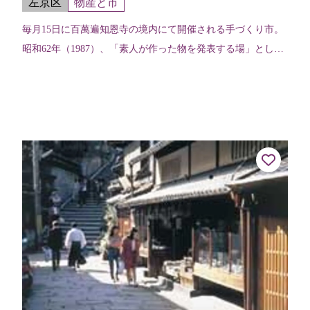
左京区
物産と市
毎月15日に百萬遍知恩寺の境内にて開催される手づくり市。
昭和62年（1987）、「素人が作った物を発表する場」として
始まった。自身の手づくり品以外の販売は禁止となってお
り、このことが、京都にある...