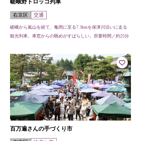
嵯峨野トロッコ列車
右京区
交通
嵯峨から嵐山を経て、亀岡に至る7.3kmを保津川沿いに走る
観光列車。車窓からの眺めがすばらしい。所要時間／約25分
百万遍さんの手づくり市