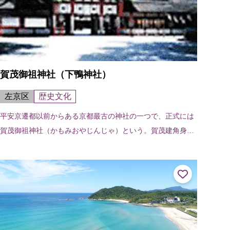
賀茂御祖神社（下鴨神社）
左京区
歴史文化
平安京遷都以前からある京都最古の神社の一つで、正式には
賀茂御祖神社（かもみおやじんじゃ）という。賀茂建角身命
（かもたけつぬみのみこと）と玉依媛命（たまよりひめのみ
こと）を祀り、開運厄除け・安産・...