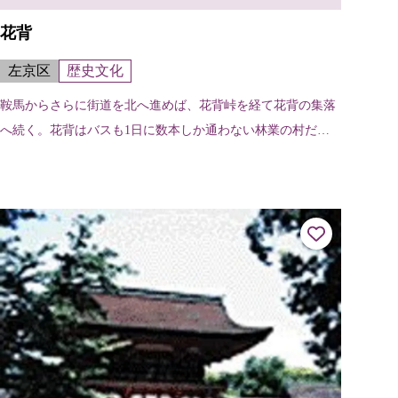
花背
左京区
歴史文化
鞍馬からさらに街道を北へ進めば、花背峠を経て花背の集落
へ続く。花背はバスも1日に数本しか通わない林業の村だ
が、最近はガラス工芸や和紙工芸などのクラフト作家が移り
住んだ芸術村としても知られるように...