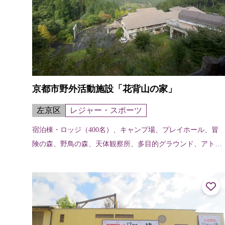
京都市野外活動施設「花背山の家」
左京区
レジャー・スポーツ
宿泊棟・ロッジ（400名）、キャンプ場、プレイホール、冒
険の森、野鳥の森、天体観察所、多目的グラウンド、アトリ
エなど。