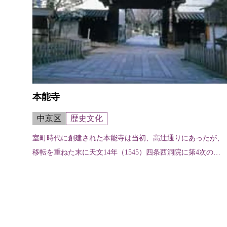
本能寺
中京区
歴史文化
室町時代に創建された本能寺は当初、高辻通りにあったが、
移転を重ねた末に天文14年（1545）四条西洞院に第4次の伽
藍が建立された。しかし本能寺の変で焼失し、天正20年（15
92）現在の場所に移さ...