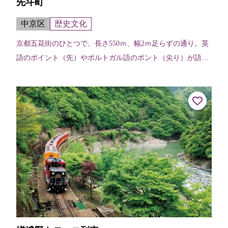
先斗町
中京区
歴史文化
京都五花街のひとつで、長さ550ｍ、幅2ｍ足らずの通り。英
語のポイント（先）やポルトガル語のポント（尖り）が語源
で、先の細い道を表している。昔ながらの料亭やお茶屋さん
が建ち並び、四条河原町のにぎ...