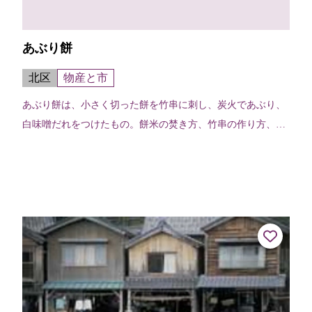
あぶり餅
北区
物産と市
あぶり餅は、小さく切った餅を竹串に刺し、炭火であぶり、
白味噌だれをつけたもの。餅米の焚き方、竹串の作り方、あ
ぶり方、白味噌のタレ等々、長い歴史の中で守り続けてきた
またこれからも守り続けていくそれ...