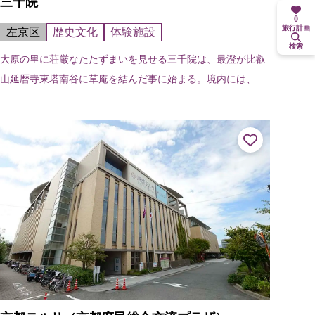
三千院
0
旅行計画
左京区
歴史文化
体験施設
検索
大原の里に荘厳なたたずまいを見せる三千院は、最澄が比叡
山延暦寺東塔南谷に草庵を結んだ事に始まる。境内には、優
美な国宝阿弥陀三尊を祀る入母屋造柿葺（いりもやづくりこ
けらぶき）の往生極楽院が建つ。あ...