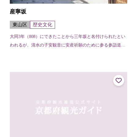
産寧坂
東山区
歴史文化
大同3年（808）にできたことから三年坂と名付けられたとい
われるが、清水の子安観音に安産祈願のために参る参詣道に
あたることから産寧坂とも書く。石畳や石段のある狭い道に
史跡やお寺、清水焼・西陣織・...