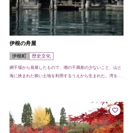
伊根の舟屋
伊根町
歴史文化
網干場から発展したもので、潮の干満差の少ないこと、山と
海に挟まれた狭い土地を利用するうえから生まれた。湾をと
り囲み、海にうかぶように、230棟が軒を連ねている景観は
見事。昔は、わらぶきの平屋建て...