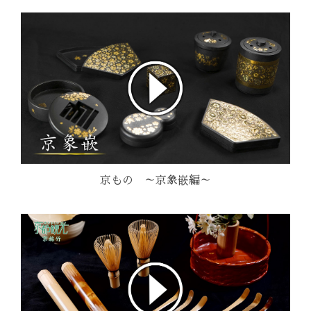
京もの ～京象嵌編～