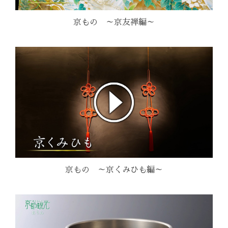
京もの ～京友禅編～
京もの ～京くみひも編～