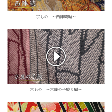
京もの ～西陣織編～
京もの ～京鹿の子絞り編～