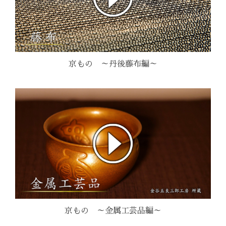
京もの ～丹後藤布編～
京もの ～金属工芸品編～