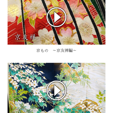
京もの ～京友禅編～