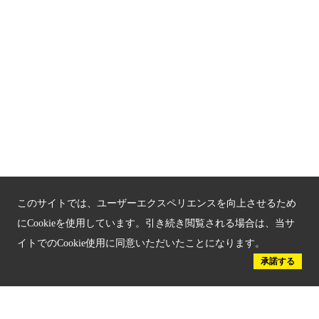
京都「文化」観光
京都戦乱のきずな
新しい京都観光を動画で紹介
京都府認証 優良住宅宿泊施設
京都府認証 安心のお宿
京都人材育成コンテンツ
このサイトでは、ユーザーエクスペリエンスを向上させるため
京都観光チャレンジ事業成果集
にCookieを使用しています。引き続き閲覧される場合は、当サ
イトでのCookie使用に同意いただいたことになります。
Global Web Site
承諾する
京都府文化観光大使