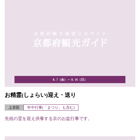
8. 7（金）～ 8. 16（日）
お精霊(しょらい)迎え・送り
上京区
年中行事(「まつり」も含む)
先祖の霊を迎え供養する京のお盆行事です。