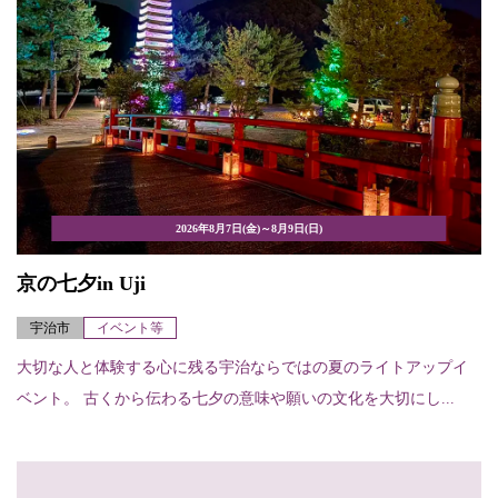
2026年8月7日(金)～8月9日(日)
京の七夕in Uji
宇治市
イベント等
大切な人と体験する心に残る宇治ならではの夏のライトアップイ
ベント。 古くから伝わる七夕の意味や願いの文化を大切にし...