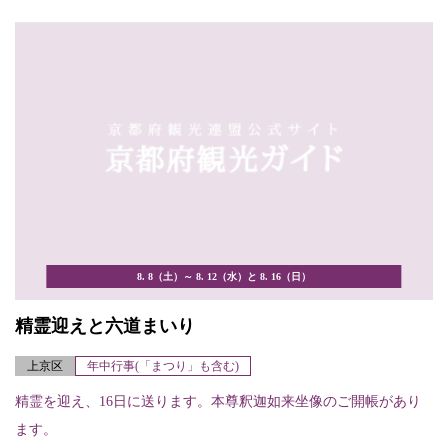
8. 8（土）～ 8. 12（水）と 8. 16（日）
精霊迎えと六道まいり
上京区
年中行事(「まつり」も含む)
精霊を迎え、16日に送ります。本尊釈迦如来坐像のご開帳があり
ます。