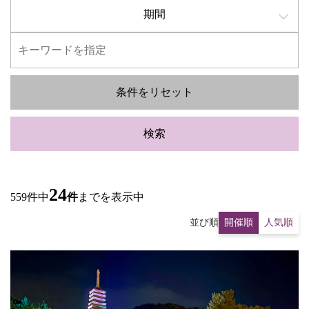
期間
条件をリセット
検索
24
559件中
件
までを表示中
並び順
開催順
人気順