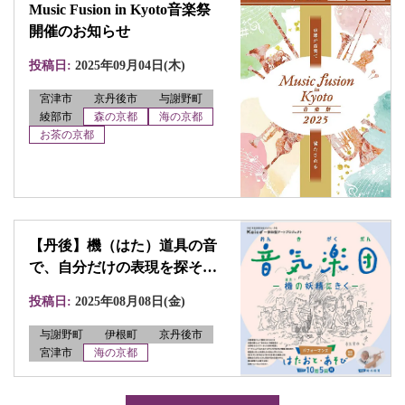
Music Fusion in Kyoto音楽祭
開催のお知らせ
投稿日:
2025年09月04日(木)
宮津市
京丹後市
与謝野町
綾部市
森の京都
海の京都
お茶の京都
【丹後】機（はた）道具の音
で、自分だけの表現を探そ
う！「『音 気 楽 団 』―機の
投稿日:
2025年08月08日(金)
妖精にきく―」
与謝野町
伊根町
京丹後市
宮津市
海の京都