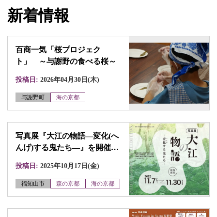
新着情報
百商一気「桜プロジェク
ト」 ～与謝野の食べる桜～
投稿日:
2026年04月30日(木)
与謝野町
海の京都
写真展『大江の物語―変化(へ
んげ)する鬼たち―』を開催し
ます
投稿日:
2025年10月17日(金)
福知山市
森の京都
海の京都