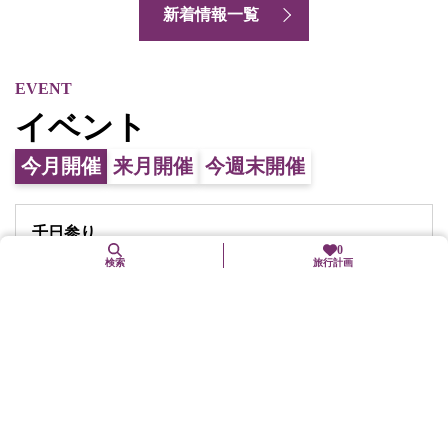
新着情報一覧
イベント
今月開催
来月開催
今週末開催
千日参り
0
検索
旅行計画
開催日:
8. 9（日）予定
宮津市
イベント等
千日会観光祭
開催日:
8. 9（日）予定