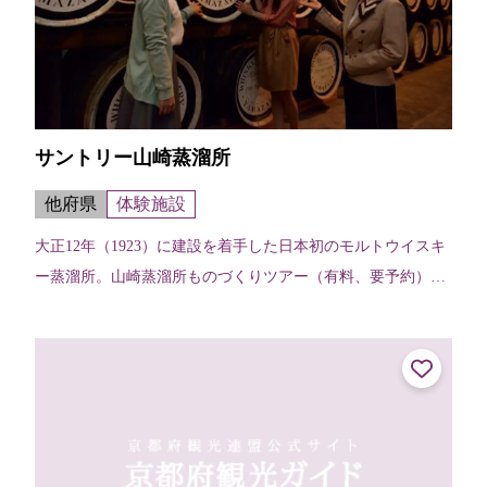
サントリー山崎蒸溜所
他府県
体験施設
大正12年（1923）に建設を着手した日本初のモルトウイスキ
ー蒸溜所。山崎蒸溜所ものづくりツアー（有料、要予約）で
は、製造工程見学に加え、蒸溜所ならではの希少なモルトウ
イスキー原酒のテイスティン...