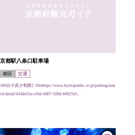
京都駅八条口駐車場
南区
交通
160台※高さ制限2.10mhttps://www.kyotopublic.or.jp/parking/sear
ch/detail/434dc65a-e1bd-4d07-928d-b0025e5...