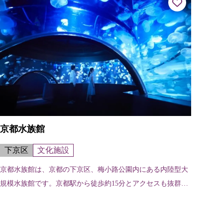
京都水族館
下京区
文化施設
京都水族館は、京都の下京区、梅小路公園内にある内陸型大
規模水族館です。京都駅から徒歩約15分とアクセスも抜群で
す。京都の川にすむオオサンショウウオをはじめ、オットセ
イやペンギン、アザラシなど、1...