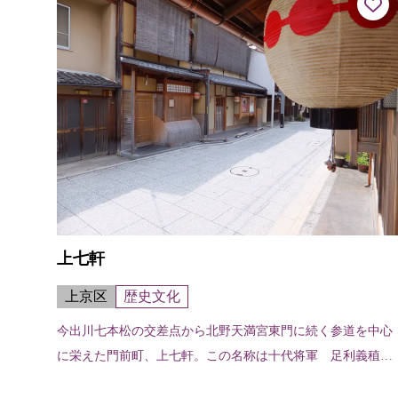
上七軒
上京区
歴史文化
今出川七本松の交差点から北野天満宮東門に続く参道を中心
に栄えた門前町、上七軒。この名称は十代将軍 足利義稙の
頃に、北野天満宮再建の余材をもって七軒の茶屋を建てたこ