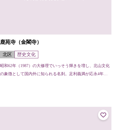
鹿苑寺（金閣寺）
北区
歴史文化
昭和62年（1987）の大修理でいっそう輝きを増し、北山文化
の象徴として国内外に知られる名刹。足利義満が応永4年（1
397）西園寺家の山荘を譲り受け、義満の死後、鹿苑寺と名
付けられた。金閣は舎利...