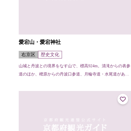
愛宕山・愛宕神社
右京区
歴史文化
山城と丹波との境界をなす山で、標高924m。清滝からの表参
道のほか、樒原からの丹波口参道、月輪寺道・水尾道がある
が、一般的なのは表参道で、約2～3時間くらいで登れる。山
頂には愛宕神社があり、古く...