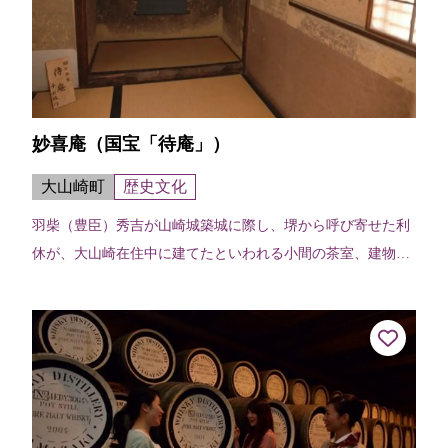
妙喜庵（国宝「待庵」）
大山崎町
歴史文化
羽柴（豊臣）秀吉が山崎城築城に際し、堺から呼び寄せた利
休が、大山崎在住中に建てたといわれる小間の茶室、建物の
端々に利休の非凡さが感じられる。建物は切妻造り、柿葺
で、茶室では例のない地下窓をあけて...