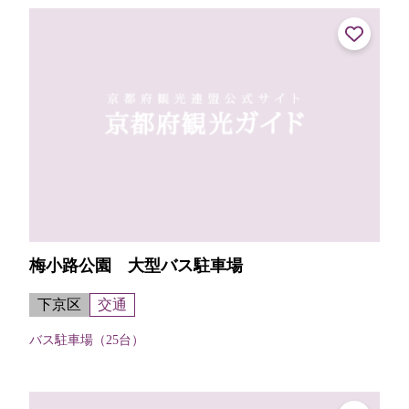
てくれる。【申し込み・受け取り...
梅小路公園 大型バス駐車場
下京区
交通
バス駐車場（25台）