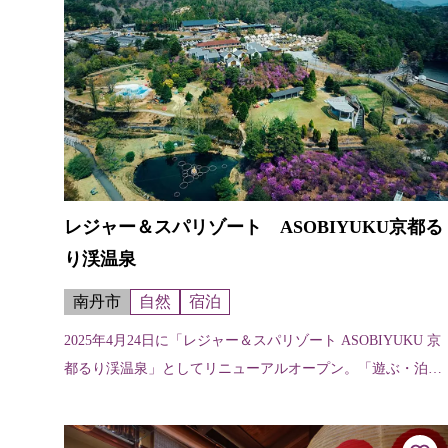
レジャー＆スパリゾート ASOBIYUKU京都る
り渓温泉
南丹市
自然
宿泊
2025年4月24日に「レジャー＆スパリゾート ASOBIYUKU 京
都るり渓温泉」としてリニューアルオープン。「遊ぶ・泊ま
る・癒す・食べる」を楽しむ、いままでよりもさらに充実し
たリゾートとして...