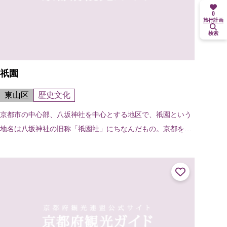
0
旅行計画
検索
祇園
東山区
歴史文化
京都市の中心部、八坂神社を中心とする地区で、祇園という
地名は八坂神社の旧称「祇園社」にちなんだもの。京都を代
表する繁華街でもある。舞妓や芸妓の姿も見られる。北は白
川南通・新橋通から南は団栗通まで...