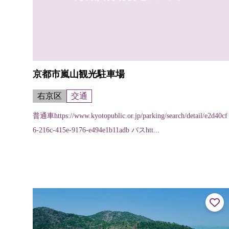
京都市嵐山観光駐車場
右京区
交通
普通車https://www.kyotopublic.or.jp/parking/search/detail/e2d40cf
6-216c-415e-9176-e494e1b11adb バスhtt...