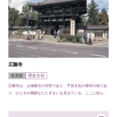
広隆寺
右京区
歴史文化
広隆寺は、山城最古の寺院であり、平安文化の発祥の地であ
り、ひときわ閑静なたたずまいを見せている。ここに祀られ
ているのが国宝指定第1号の宝冠弥勒菩薩半跏思惟像。右手
を頬にあて微笑する姿は、何時間で...