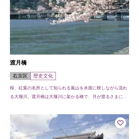
渡月橋
右京区
歴史文化
桜、紅葉の名所として知られる嵐山を水面に映しながら流れ
る大堰川。渡月橋は大堰川に架かる橋で、月が渡るさまに似
ているところから亀山天皇が渡月橋と命名したと伝わる。現
在のものは昭和9年（1934）に...