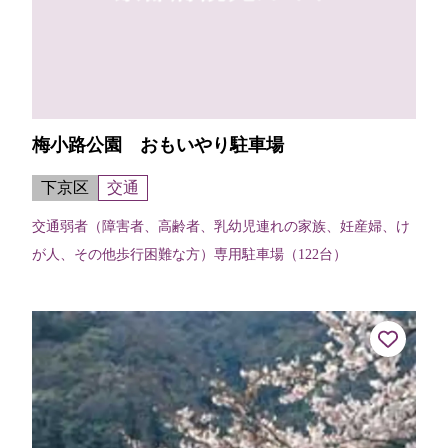
梅小路公園 おもいやり駐車場
下京区
交通
交通弱者（障害者、高齢者、乳幼児連れの家族、妊産婦、け
が人、その他歩行困難な方）専用駐車場（122台）