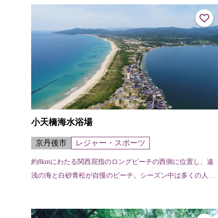
とから起こったという。秀吉公の大...
小天橋海水浴場
京丹後市
レジャー・スポーツ
約8kmにわたる関西屈指のロングビーチの西側に位置し、遠
浅の海と白砂青松が自慢のビーチ。シーズン中は多くの人で
にぎわう。