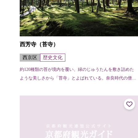
西芳寺（苔寺）
西京区
歴史文化
約120種類の苔が境内を覆い、緑のじゅうたんを敷き詰めた
ような美しさから「苔寺」とよばれている。奈良時代の僧行
基が天平3年（731）に開創したと伝えられ、室町時代初期の
暦応2年（1339）に夢窓...