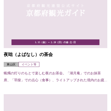
1. 15（金）～ 2. 28（日）の金･土･日
夜咄（よばなし）の茶会
東山区
イベント等
蝋燭の灯りのもとで楽しむ夜のお茶会。「湖月庵」でのお抹茶
席、「羽柴」での点心（食事）、ライトアップされた境内のお庭...