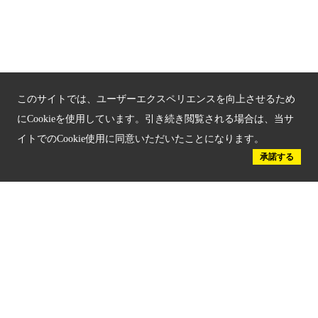
京都府認証 安心のお宿
京都人材育成コンテンツ
京都観光チャレンジ事業成果集
このサイトでは、ユーザーエクスペリエンスを向上させるため
Global Web Site
にCookieを使用しています。引き続き閲覧される場合は、当サ
イトでのCookie使用に同意いただいたことになります。
京都府文化観光大使
承諾する
公益社団法人
京都府観光連盟
〒602-8570
京都市上京区下立売通新町西入薮ノ内町
府庁2号館3階
TEL：075-411-9990
FAX：075-411-9993