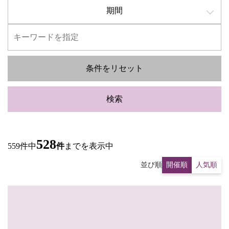
期間
条件をリセット
検索
528
559件中
件
までを表示中
並び順
開催順
人気順