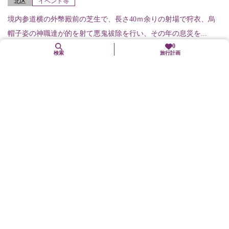
北区
イベント等
境内参道横の外幣殿前の芝生で、長さ40ｍ余りの射場で狩衣、烏
帽子姿の神職達が的を射て悪鬼祓除を行い、その年の息災を...
0
検索
旅行計画
1. 17（日）
楊枝浄水供（楊枝のお加持）