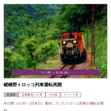
3. 1（日）～ 12. 29（火）
嵯峨野トロッコ列車運転再開
右京区
定期観光バス等
その他
イベント等
冬の間（12/30～2月末日）運休していたトロッコ列車が運転を開
始。