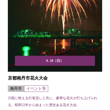
9. 20（日）
京都南丹市花火大会
南丹市
イベント等
川面に映える灯篭流しと共に、豪華な花火が打ち上げられ
る。昭和22年から始まった歴史ある花火大会。