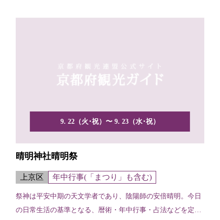
9. 22（火･祝）〜 9. 23（水･祝）
晴明神社晴明祭
上京区
年中行事(「まつり」も含む)
祭神は平安中期の天文学者であり、陰陽師の安倍晴明。今日
の日常生活の基準となる、暦術・年中行事・占法などを定め