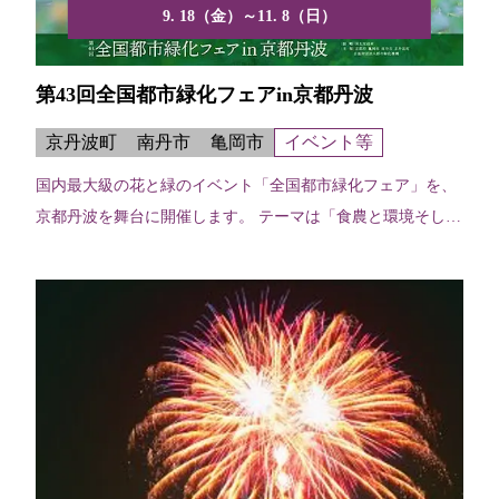
9. 18（金）～11. 8（日）
第43回全国都市緑化フェアin京都丹波
京丹波町
南丹市
亀岡市
イベント等
国内最大級の花と緑のイベント「全国都市緑化フェア」を、
京都丹波を舞台に開催します。 テーマは「食農と環境そして
アー...