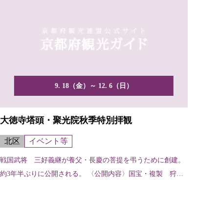
9. 18（金）～ 12. 6（日）
大徳寺塔頭・聚光院秋季特別拝観
北区
イベント等
戦国武将 三好義継が養父・長慶の菩提を弔うために創建。
約3年半ぶりに公開される。 〈公開内容〉国宝・複製 狩野
永徳...