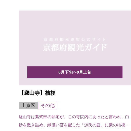
6月下旬〜9月上旬
【廬山寺】桔梗
上京区
その他
廬山寺は紫式部の邸宅が、この寺院内にあったと言われ、白
砂を敷き詰め、緑濃い苔を配した「源氏の庭」に紫の桔梗が