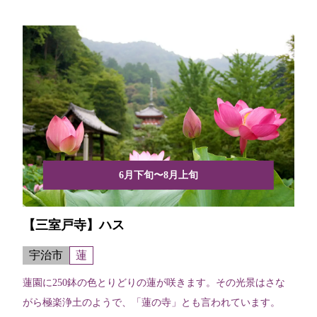
6月下旬〜8月上旬
【三室戸寺】ハス
宇治市
蓮
蓮園に250鉢の色とりどりの蓮が咲きます。その光景はさな
がら極楽浄土のようで、「蓮の寺」とも言われています。