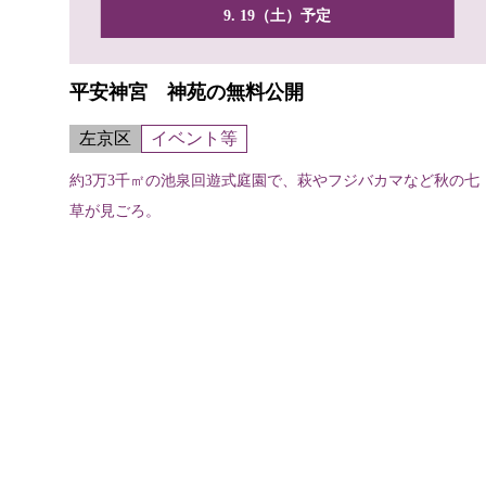
9. 19（土）予定
平安神宮 神苑の無料公開
左京区
イベント等
約3万3千㎡の池泉回遊式庭園で、萩やフジバカマなど秋の七
草が見ごろ。