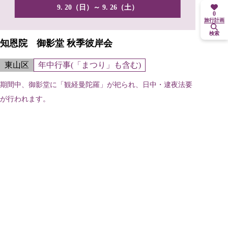
9. 20（日）～ 9. 26（土）
0
旅行計画
検索
知恩院 御影堂 秋季彼岸会
東山区
年中行事(「まつり」も含む)
期間中、御影堂に「観経曼陀羅」が祀られ、日中・逮夜法要
が行われます。