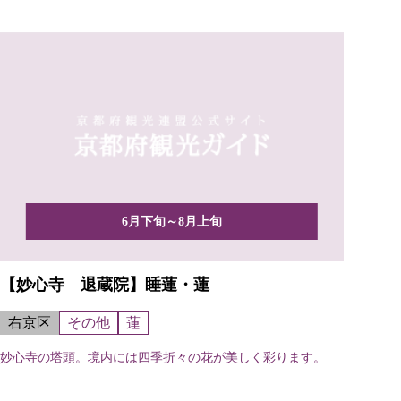
6月下旬～8月上旬
【妙心寺 退蔵院】睡蓮・蓮
右京区
その他
蓮
妙心寺の塔頭。境内には四季折々の花が美しく彩ります。