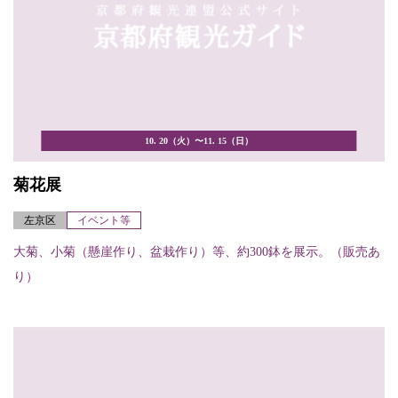
10. 20（火）〜11. 15（日）
菊花展
左京区
イベント等
大菊、小菊（懸崖作り、盆栽作り）等、約300鉢を展示。（販売あ
り）