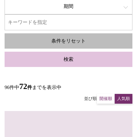
期間
条件をリセット
検索
72
96件中
件
までを表示中
並び順
開催順
人気順