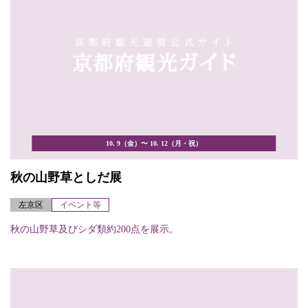
10. 9（金）〜 10. 12（月・祝）
秋の山野草としだ展
左京区
イベント等
秋の山野草及びシダ類約200点を展示。