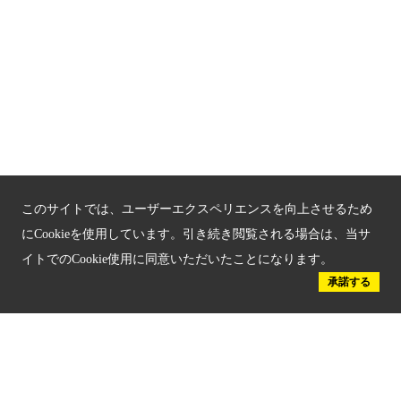
京都府認証 優良住宅宿泊施設
京都府認証 安心のお宿
京都人材育成コンテンツ
京都観光チャレンジ事業成果集
Global Web Site
このサイトでは、ユーザーエクスペリエンスを向上させるため
京都府文化観光大使
にCookieを使用しています。引き続き閲覧される場合は、当サ
イトでのCookie使用に同意いただいたことになります。
承諾する
公益社団法人
京都府観光連盟