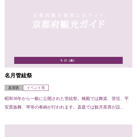
9. 25（金）
名月管絃祭
左京区
イベント等
昭和38年から一般に公開された管絃祭。橋殿では舞楽、管弦、平
安貴族舞、琴等の奉納が行われます。斎庭では観月茶席が設...