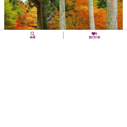
0
検索
旅行計画
11月中旬〜11月下旬
【三千院】紅葉
左京区
紅葉
モミジのトンネルをくぐり、しんと静まった境内へ。苔むした庭
の向こう、往生極楽院が秋の色に包まれています。