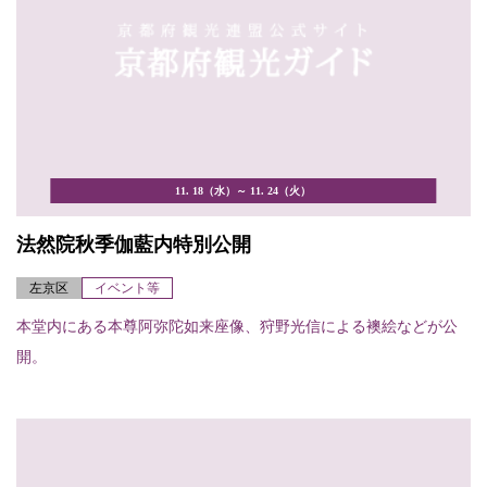
11. 18（水）～ 11. 24（火）
法然院秋季伽藍内特別公開
左京区
イベント等
本堂内にある本尊阿弥陀如来座像、狩野光信による襖絵などが公
開。