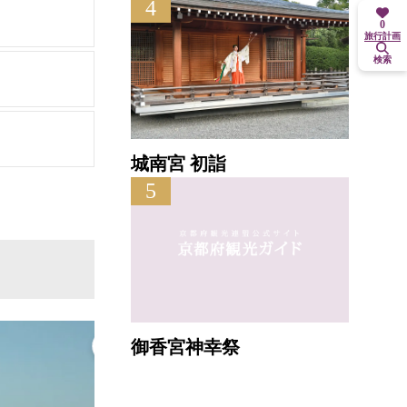
4
0
旅行計画
検索
城南宮 初詣
5
御香宮神幸祭