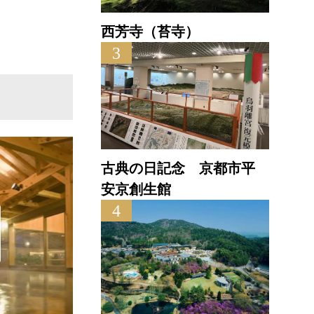
西芳寺（苔寺）
3
古典の日記念 京都市平
安京創生館
4