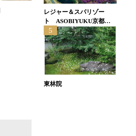
松園荘保津川亭
レジャー＆スパリゾー
大
ト ASOBIYUKU京都る
直線距離 : 5.3km
5
り渓温泉
直線距
東林院