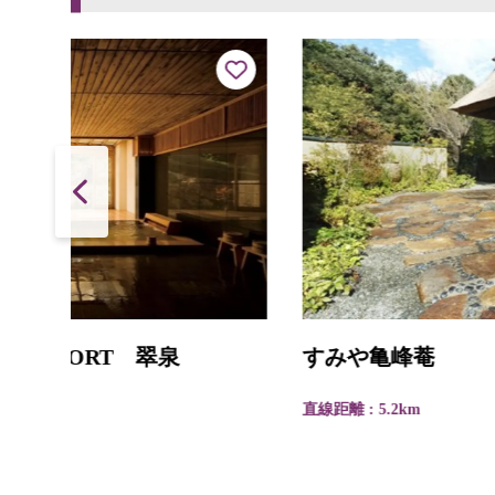
すみや亀峰菴
直線距離 : 5.2km