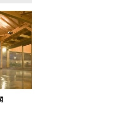
松園荘保津川亭
京
直線距離 : 5.3km
直線距