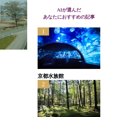
AIが選んだ
あなたにおすすめの記事
1
森のステーションかめおか
西
直線距離 : 1.5km
直線距離
京都水族館
2