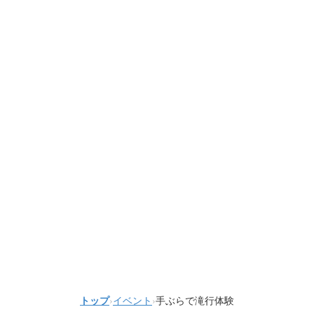
トップ
›
イベント
›
手ぶらで滝行体験