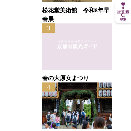
0
松花堂美術館 令和8年早
旅行計画
春展
検索
3
春の大原女まつり
4