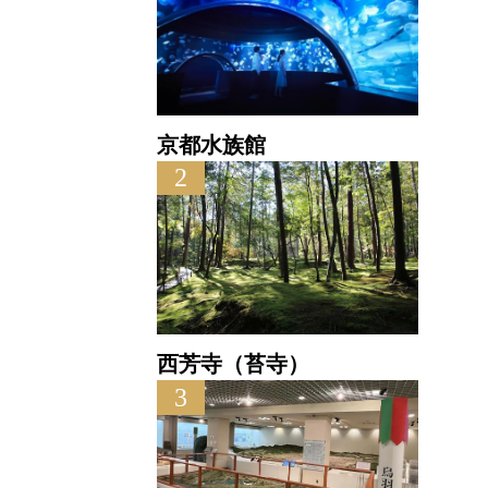
京都水族館
2
西芳寺（苔寺）
3