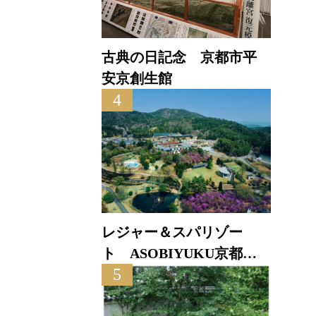
古典の日記念 京都市平
安京創生館
4
レジャー＆スパリゾー
ト ASOBIYUKU京都る
5
り渓温泉