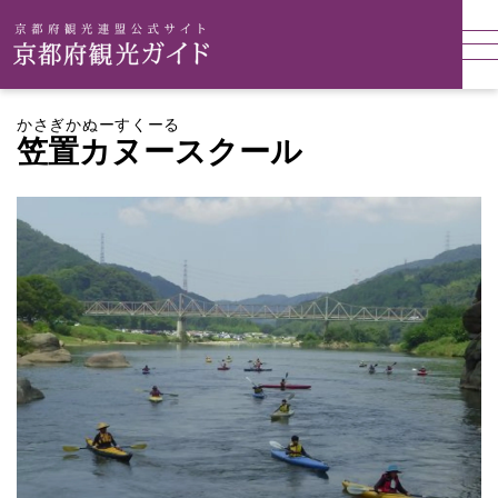
かさぎかぬーすくーる
笠置カヌースクール