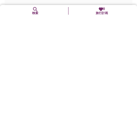
0
〒622-0002 京都府南丹市園部町美園町
検索
旅行計画
お問合せ先
電話番号:
0771-62-0535
Webサイト
http://www.ikimi.jp/
交通機関
JR嵯峨野線「園部」駅下車、徒歩12分