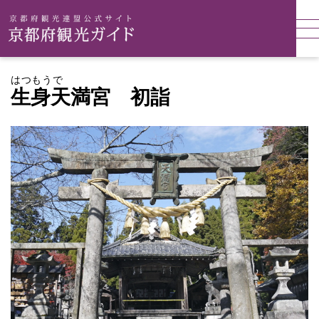
はつもうで
生身天満宮 初詣