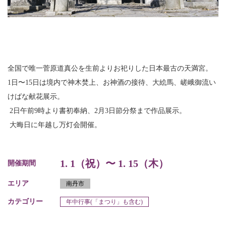
全国で唯一菅原道真公を生前よりお祀りした日本最古の天満宮。
1
日〜
15
日は境内で神木焚上、お神酒の接待、大絵馬、嵯峨御流い
けばな献花展示。
2
日午前
9
時より書初奉納、
2
月
3
日節分祭まで作品展示。
大晦日に年越し万灯会開催。
1. 1（祝）〜 1. 15（木）
開催期間
エリア
南丹市
カテゴリー
年中行事(「まつり」も含む)