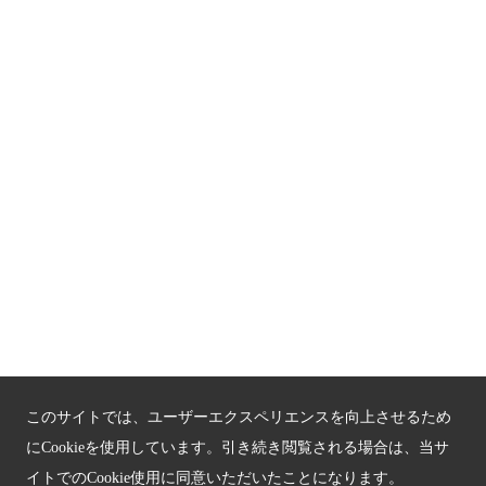
京都人材育成コンテンツ
京都観光チャレンジ事業成果集
Global Web Site
京都府文化観光大使
公益社団法人
京都府観光連盟
〒602-8570
京都市上京区下立売通新町西入薮ノ内町
府庁2号館3階
TEL：075-411-9990
FAX：075-411-9993
このサイトでは、ユーザーエクスペリエンスを向上させるため
にCookieを使用しています。引き続き閲覧される場合は、当サ
イトでのCookie使用に同意いただいたことになります。