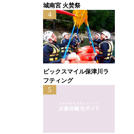
城南宮 火焚祭
4
ビックスマイル保津川ラ
フティング
5