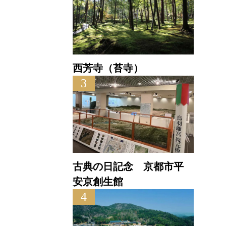
西芳寺（苔寺）
3
古典の日記念 京都市平
安京創生館
4