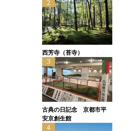
2
西芳寺（苔寺）
3
古典の日記念 京都市平
安京創生館
4