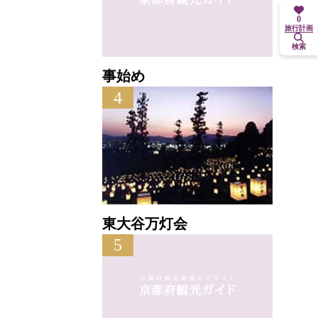
0
旅行計画
検索
事始め
4
東大谷万灯会
5