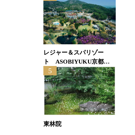
レジャー＆スパリゾー
ト ASOBIYUKU京都る
5
り渓温泉
東林院