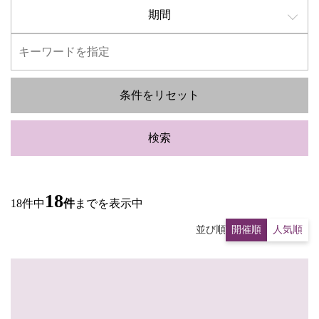
期間
条件をリセット
検索
18
18件中
件
までを表示中
並び順
開催順
人気順