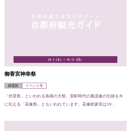
10. 3（土）～ 10. 11（日）
御香宮神幸祭
伏見区
イベント等
「伏見祭」といわれる洛南の大祭。室町時代の風流傘の伝統を今
に伝える「花傘祭」ともいわれています。花傘総参宮は10/...