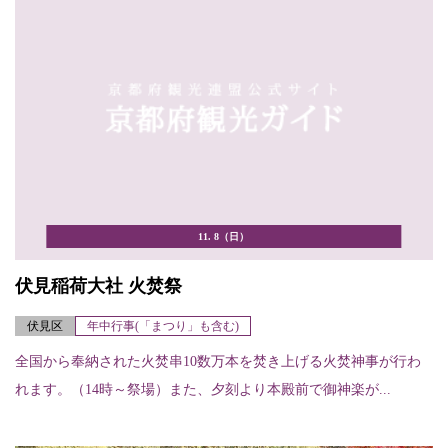
11. 8（日）
伏見稲荷大社 火焚祭
伏見区
年中行事(「まつり」も含む)
全国から奉納された火焚串10数万本を焚き上げる火焚神事が行わ
れます。（14時～祭場）また、夕刻より本殿前で御神楽が...