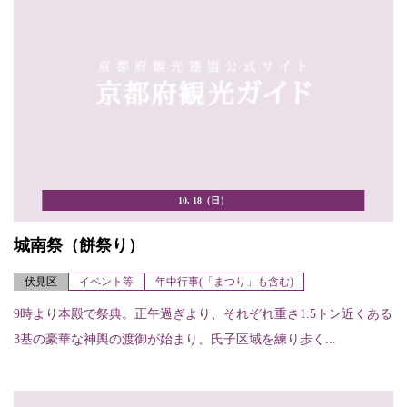
10. 18（日）
城南祭（餅祭り）
伏見区
イベント等
年中行事(「まつり」も含む)
9時より本殿で祭典。正午過ぎより、それぞれ重さ1.5トン近くある
3基の豪華な神輿の渡御が始まり、氏子区域を練り歩く...