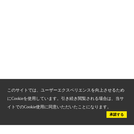
関連サイト
京都「文化」観光
京都戦乱のきずな
新しい京都観光を動画で紹介
京都府認証 優良住宅宿泊施設
京都府認証 安心のお宿
京都人材育成コンテンツ
このサイトでは、ユーザーエクスペリエンスを向上させるため
にCookieを使用しています。引き続き閲覧される場合は、当サ
京都観光チャレンジ事業成果集
イトでのCookie使用に同意いただいたことになります。
承諾する
Global Web Site
京都府文化観光大使