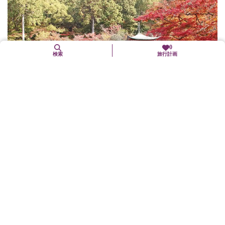
0
検索
旅行計画
11月中旬〜12月上旬
【醍醐寺】紅葉
伏見区
紅葉
山頂から少しずつ色づき始める醍醐山。弁天堂周辺や、秀吉の基
本設計といわれる三宝院庭園の紅葉は必見。