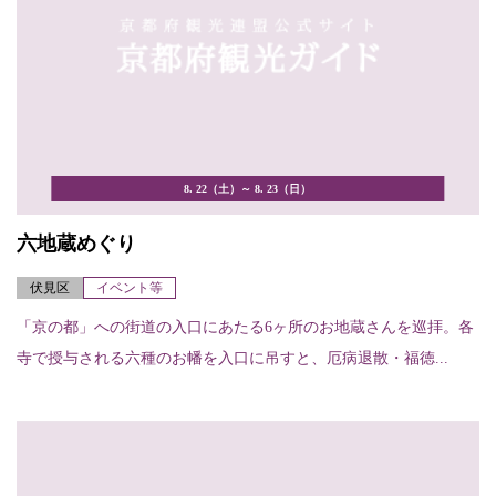
8. 22（土）～ 8. 23（日）
六地蔵めぐり
伏見区
イベント等
「京の都」への街道の入口にあたる6ヶ所のお地蔵さんを巡拝。各
寺で授与される六種のお幡を入口に吊すと、厄病退散・福徳...