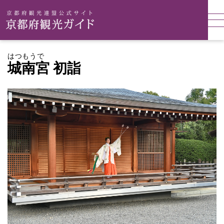
はつもうで
城南宮 初詣