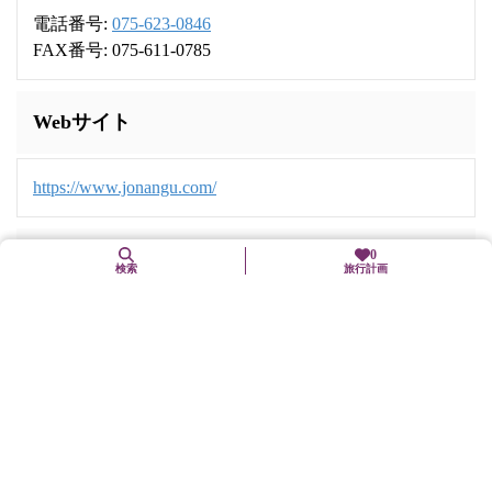
電話番号:
075-623-0846
FAX番号: 075-611-0785
Webサイト
https://www.jonangu.com/
0
交通機関
検索
旅行計画
地下鉄烏丸線「竹田」駅下車、徒歩15分
近鉄京都線「竹田」駅下車、徒歩15分
市バス「城南宮東口」下車、徒歩3分
京都駅八条口から京都らくなんエクスプレス（R'EXバス）で
平日「城南宮前」下車（土・日・祝日の運行は休止中）