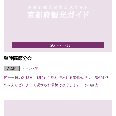
2. 2（火）～ 2. 3（水）
聖護院節分会
左京区
イベント等
節分当日の2月3日、13時から執り行われる追儺式では、鬼が山伏
の法力などによって調伏され最後は改心します。その後改...