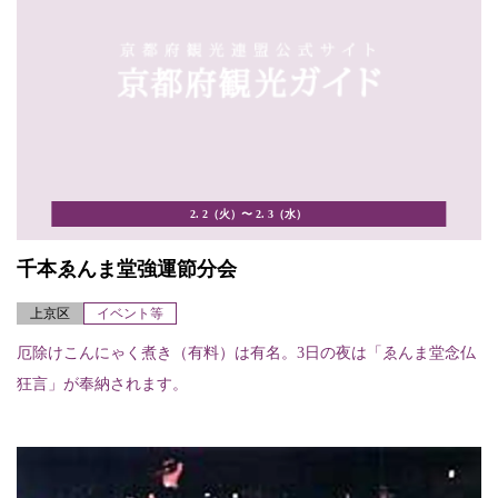
2. 2（火）〜 2. 3（水）
千本ゑんま堂強運節分会
上京区
イベント等
厄除けこんにゃく煮き（有料）は有名。3日の夜は「ゑんま堂念仏
狂言」が奉納されます。