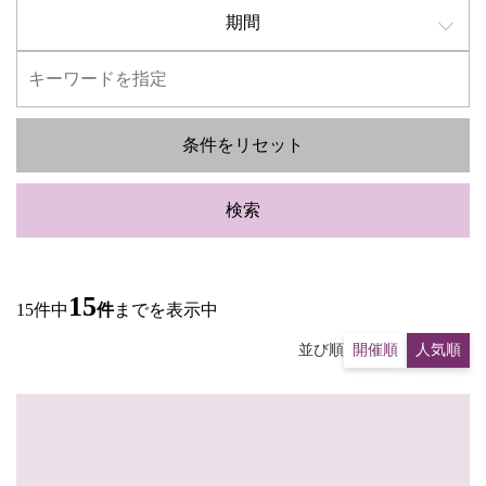
期間
条件をリセット
検索
15
15件中
件
までを表示中
並び順
開催順
人気順