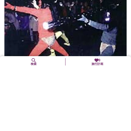
0
2. 2（火）～ 2. 4（木）
検索
旅行計画
吉田神社節分祭
左京区
年中行事(「まつり」も含む)
吉田神社独特の厄除法。厄塚により一年の無病息災を祈願しま
す。