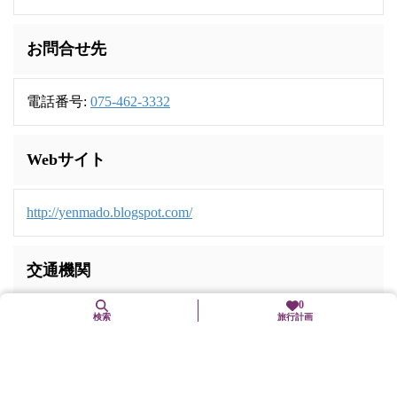
お問合せ先
電話番号:
075-462-3332
Webサイト
http://yenmado.blogspot.com/
交通機関
0
検索
旅行計画
市バス「千本鞍馬口」、または市バス「乾降校前」下車、徒
歩2分