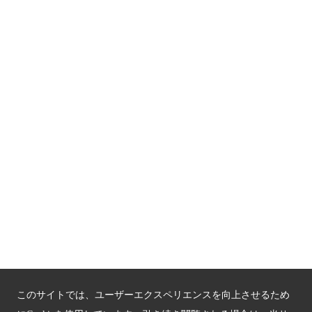
京都人材育成コンテンツ
京都観光チャレンジ事業成果集
Global Web Site
京都府文化観光大使
公益社団法人
京都府観光連盟
〒602-8570
京都市上京区下立売通新町西入薮ノ内町
府庁2号館3階
TEL：075-411-9990
FAX：075-411-9993
このサイトでは、ユーザーエクスペリエンスを向上させるため