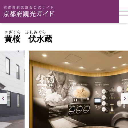
きざくら ふしみぐら
黄桜 伏水蔵