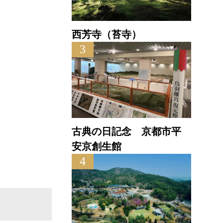
西芳寺（苔寺）
3
古典の日記念 京都市平
安京創生館
4