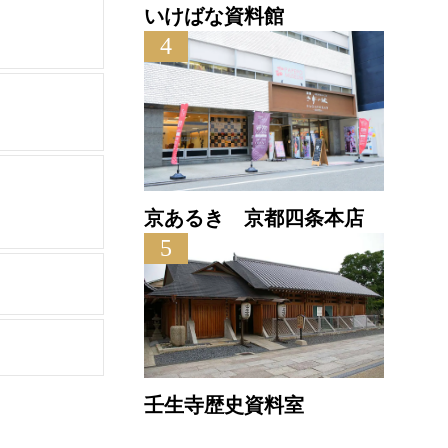
いけばな資料館
4
京あるき 京都四条本店
5
壬生寺歴史資料室