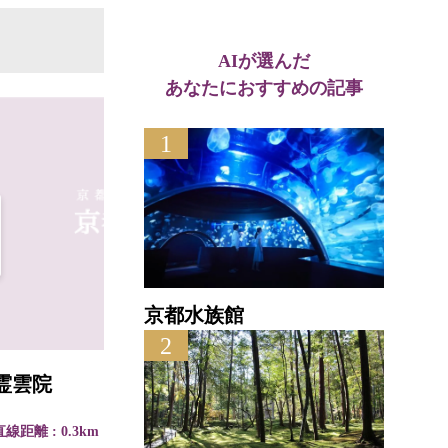
AIが選んだ
あなたにおすすめの記事
1
京都水族館
2
霊雲院
大本
直線距離 : 0.3km
直線距離