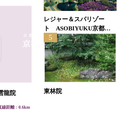
レジャー＆スパリゾー
ト ASOBIYUKU京都る
5
り渓温泉
東林院
雲龍院
株式
直線距離 : 0.6km
直線距離