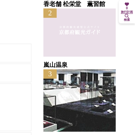
香老舗 松栄堂 薫習館
0
2
旅行計画
検索
嵐山温泉
3