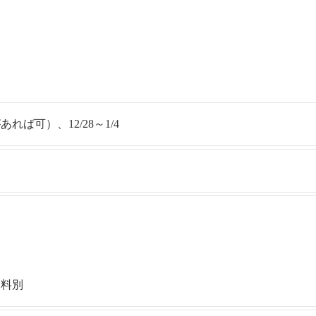
ば可）、12/28～1/4
送料別