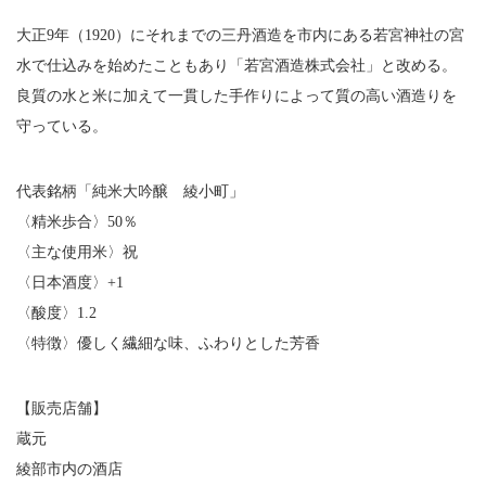
大正9年（1920）にそれまでの三丹酒造を市内にある若宮神社の宮
水で仕込みを始めたこともあり「若宮酒造株式会社」と改める。
良質の水と米に加えて一貫した手作りによって質の高い酒造りを
守っている。
代表銘柄「純米大吟醸 綾小町」
〈精米歩合〉50％
〈主な使用米〉祝
〈日本酒度〉+1
〈酸度〉1.2
〈特徴〉優しく繊細な味、ふわりとした芳香
【販売店舗】
蔵元
綾部市内の酒店