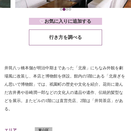
お気に入りに追加する
行き方を調べる
井筒八ッ橋本舗が明治中期まであった「北座」にちなみ外観を劇
場風に改装し、本店と博物館を併設。館内の5階にある「北座ぎを
ん思いで博物館」では、祇園町の歴史や文化を紹介。花街に遊ん
だ吉井勇や谷崎潤一郎などの文化人の遺品や遺作、伝統的髪型な
どを展示。またビルの1階には直営売店、2階は「井筒茶店」があ
る。
エリア
東山区