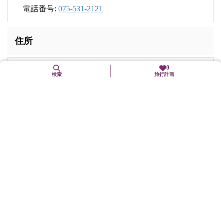
電話番号:
075-531-2121
住所
0
〒605-0079
検索
旅行計画
京都府京都市東山区川端四条上る（四条大橋東詰）常
盤町178番
交通手段
京阪本線「祇園四条」駅下車、徒歩2分
駐車場
無