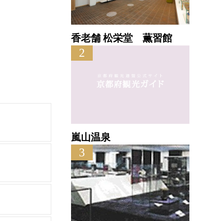
香老舗 松栄堂 薫習館
2
嵐山温泉
3