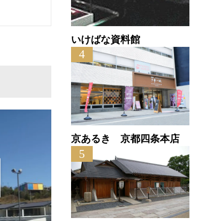
いけばな資料館
4
京あるき 京都四条本店
5