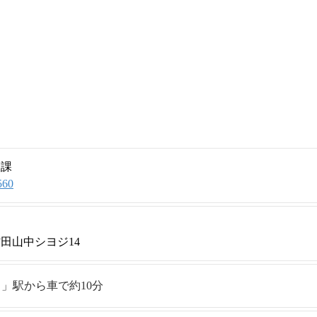
設課
560
田山中シヨジ14
口」駅から車で約10分