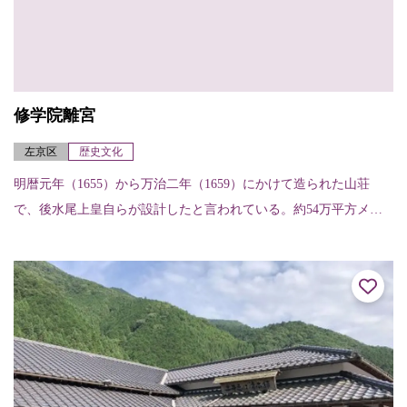
修学院離宮
左京区
歴史文化
明暦元年（1655）から万治二年（1659）にかけて造られた山荘
で、後水尾上皇自らが設計したと言われている。約54万平方メー
トルという広大な敷地にある上・中・下三つの離宮は、それぞれ
に趣向が凝ら...