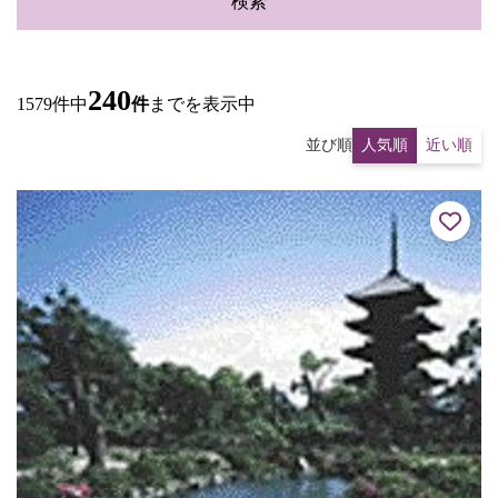
検索
240
1579件中
件
までを表示中
並び順
人気順
近い順