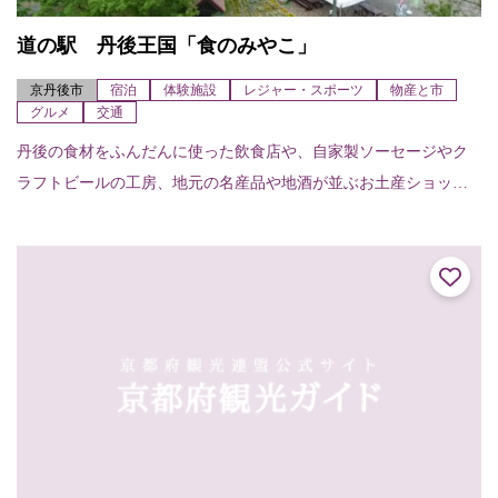
道の駅 丹後王国「食のみやこ」
京丹後市
宿泊
体験施設
レジャー・スポーツ
物産と市
グルメ
交通
丹後の食材をふんだんに使った飲食店や、自家製ソーセージやク
ラフトビールの工房、地元の名産品や地酒が並ぶお土産ショップ
など充実した「食」のほか、動物とのふれあいもある滞在型の道
の駅です。その他時期...