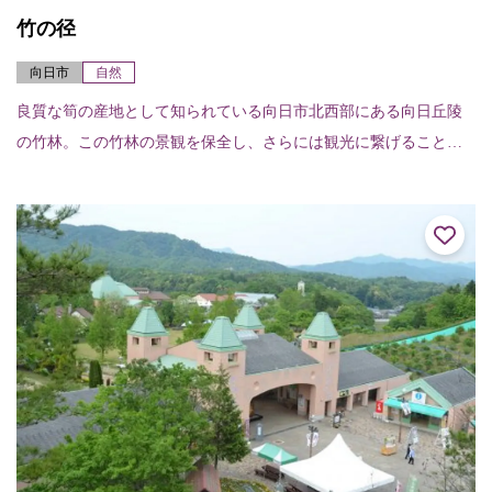
竹の径
向日市
自然
良質な筍の産地として知られている向日市北西部にある向日丘陵
の竹林。この竹林の景観を保全し、さらには観光に繋げることを
目的に、平成12年度（2000）から整備されてきたのが「竹の径」
です。「竹の径...