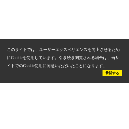
京都観光チャレンジ事業成果集
Global Web Site
京都府文化観光大使
このサイトでは、ユーザーエクスペリエンスを向上させるため
にCookieを使用しています。引き続き閲覧される場合は、当サ
イトでのCookie使用に同意いただいたことになります。
承諾する
公益社団法人
京都府観光連盟
〒602-8570
京都市上京区下立売通新町西入薮ノ内町
府庁2号館3階
TEL：075-411-9990
FAX：075-411-9993
© 2023 Kyoto Tourism Federation.