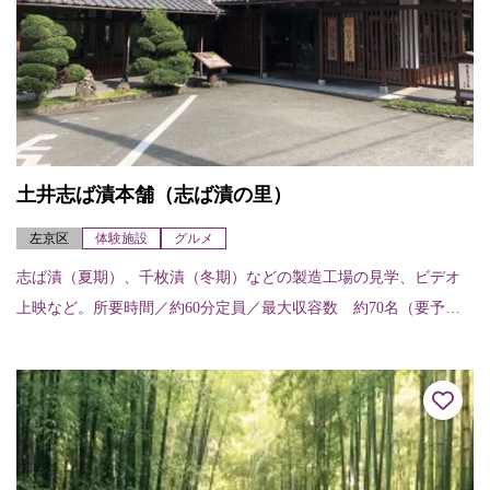
土井志ば漬本舗（志ば漬の里）
左京区
体験施設
グルメ
志ば漬（夏期）、千枚漬（冬期）などの製造工場の見学、ビデオ
上映など。所要時間／約60分定員／最大収容数 約70名（要予
約）漬物の販売やレストランでの食事もできる。