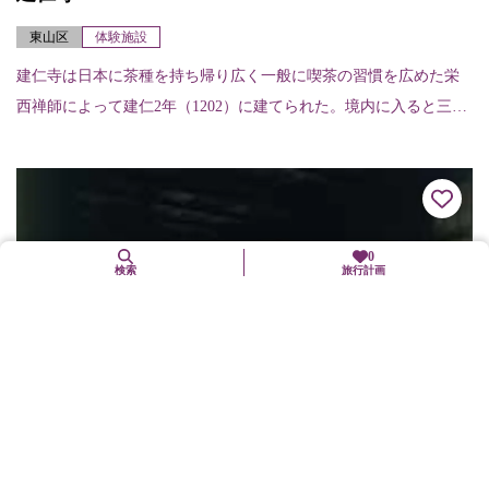
東山区
体験施設
建仁寺は日本に茶種を持ち帰り広く一般に喫茶の習慣を広めた栄
西禅師によって建仁2年（1202）に建てられた。境内に入ると三
門、法堂、方丈、書院と並び、周囲には名勝庭園のある霊洞院
（非公開）など14...
0
検索
旅行計画