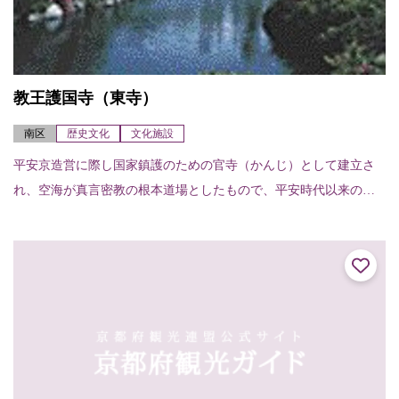
教王護国寺（東寺）
南区
歴史文化
文化施設
平安京造営に際し国家鎮護のための官寺（かんじ）として建立さ
れ、空海が真言密教の根本道場としたもので、平安時代以来の寺
地を守るとともに、14世紀から17世紀の建造物が現存している。
講堂には大日如来...