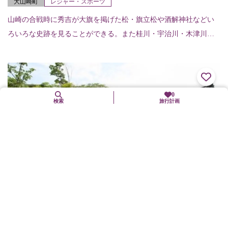
大山崎町
レジャー・スポーツ
山崎の合戦時に秀吉が大旗を掲げた松・旗立松や酒解神社などい
ろいろな史跡を見ることができる。また桂川・宇治川・木津川が
合流して淀川になる様子が一望できるポイントも見逃せない。天
王山山ろくにある宝積...
0
検索
旅行計画
神泉苑（真言宗寺院）