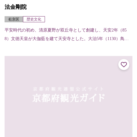
法金剛院
右京区
歴史文化
平安時代の初め、清原夏野が双丘寺として創建し、天安2年（85
8）文徳天皇が大伽藍を建て天安寺とした。大治5年（1130）鳥羽
天皇の中宮待賢門院が再興し法金剛院と改名、鎌倉時代円覚上人
が更に復興し...