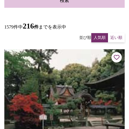
検索
216
1579件中
件
までを表示中
並び順
人気順
近い順