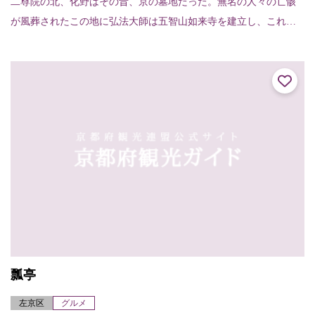
二尊院の北、化野はその昔、京の墓地だった。無名の人々の亡骸
が風葬されたこの地に弘法大師は五智山如来寺を建立し、これが
念仏寺の起こりとなった。その後、法然上人が念仏道場としたこ
とから念仏寺と呼ばれ...
瓢亭
左京区
グルメ