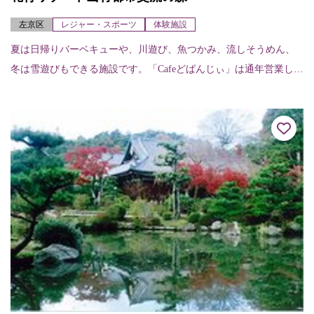
左京区
レジャー・スポーツ
体験施設
夏は日帰りバーベキューや、川遊び、魚つかみ、流しそうめん、
冬は雪遊びもできる施設です。「Cafeどばんじぃ」は通年営業して
います。その他、常設でボール遊びやハンモック、毎月第2土曜日
はトランポリ...