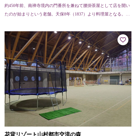
約450年前、南禅寺境内の門番所を兼ねて腰掛茶屋として店を開い
たのが始まりという老舗。天保8年（1837）より料理屋となる。茅
葺きの茶室、植熊作と伝えられる庭など落ち着いたたたずまいの
料亭。朝粥...
花背リゾート山村都市交流の森