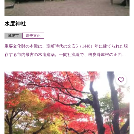
水度神社
城陽市
歴史文化
重要文化財の本殿は、室町時代の文安5（1448）年に建てられた現
存する市内最古の木造建築。一間社流造で、檜皮葺屋根の正面に
千鳥破風が付く。「城陽市名木・古木」にも選ばれた木々など緑
の美しい参道は...