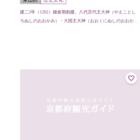
建二2年（1202）鎌倉期創建。八代言代主大神（やえことし
ろぬしのおおかみ）・大国主大神（おおくにぬしのおおか
み）・少彦名神（すくなひこなのかみ）を祀っている。1月1
0日を中心として前後5日間に...