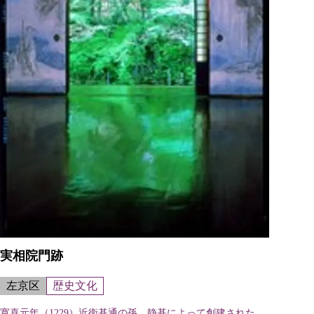
実相院門跡
左京区
歴史文化
寛喜元年（1229）近衛基通の孫、静基によって創建された。