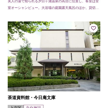
美人の湯で知られる夕日ヶ浦温泉の高台に位置し、客室は全
室オーシャンビュー。大浴場の庭園露天風呂のほか、貸切露
天風呂、売店、エステなど幅広いニーズに対応。夕食は「美
しく豪快に」をテーマに、旬食材・...
茶道資料館・今日庵文庫
上京区
文化施設