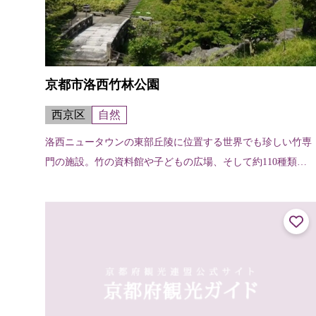
京都市洛西竹林公園
西京区
自然
洛西ニュータウンの東部丘陵に位置する世界でも珍しい竹専
門の施設。竹の資料館や子どもの広場、そして約110種類の
竹・笹が植えられている生態園がある。庭園には、応仁の乱
で西軍・東軍が激しい戦いを繰り...