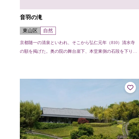
音羽の滝
東山区
自然
京都随一の清泉といわれ、そこから弘仁元年（810）清水寺
の額を掲げた。奥の院の舞台崖下、本堂東側の石段を下りた
ところに三筋に分かれて流れ出ている。万病に効く霊水とし
て名高い。古来「金色水」、「延...