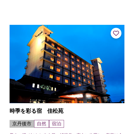
時季を彩る宿 佳松苑
京丹後市
自然
宿泊