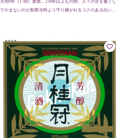
天明8年（1788）創業。230年以上もの間、人々の舌を魅了し
てやまないのが創業当時より守り継がれるコクのある白いス
ープが自慢の鶏の水炊き。5月～9月までの間、京の夏の風物
詩、川床もある。平成1...