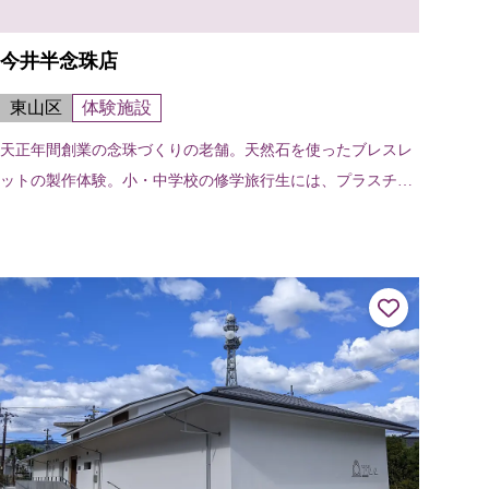
今井半念珠店
東山区
体験施設
天正年間創業の念珠づくりの老舗。天然石を使ったブレスレ
ットの製作体験。小・中学校の修学旅行生には、プラスチッ
クの玉を使った腕輪製作体験もある。商品の特別割引有り。
所要時間／約1時間定員／体験 2...