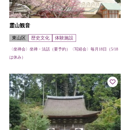
霊山観音
東山区
歴史文化
体験施設
〈坐禅会〉坐禅・法話（要予約）〈写経会〉毎月18日（5/18
は休み）