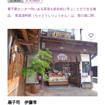
裏千家センター内にある茶道を総合的に学ぶことができる施
設。 茶道資料館（ちゃどうしりょうかん）は、茶の湯に関す
る企画展を開催し、掛物、茶碗、花入などの茶道具や関連の
美術工芸品、古文献などを中心と...
扇子司 伊藤常