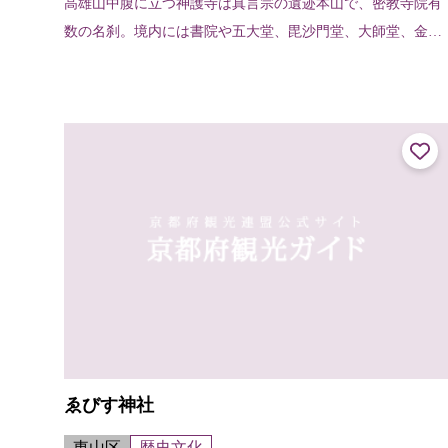
高雄山中腹に立つ神護寺は真言宗の遺迹本山で、密教寺院有
数の名刹。境内には書院や五大堂、毘沙門堂、大師堂、金堂
など優れた建築物が建ち並んでおり、金堂の西にある地蔵院
では厄除けの‘かわらけ投げ’が楽...
ゑびす神社
東山区
歴史文化