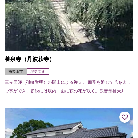
養泉寺（丹波萩寺）
福知山市
歴史文化
三光国師（孤峰覚明）の開山による禅寺。 四季を通じて花を楽し
む事ができ、初秋には境内一面に萩の花が咲く。観音堂格天井は
福知山城の舞殿に使用されていたと伝えられ百花百鳥が色鮮やか
に描かれている。