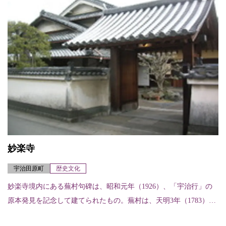
妙楽寺
宇治田原町
歴史文化
妙楽寺境内にある蕪村句碑は、昭和元年（1926）、「宇治行」の
原本発見を記念して建てられたもの。蕪村は、天明3年（1783）、
田原村の門人から招待され、この地を訪れたといわれている。こ