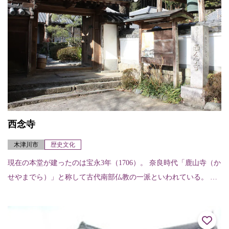
西念寺
木津川市
歴史文化
現在の本堂が建ったのは宝永3年（1706）。 奈良時代「鹿山寺（か
せやまでら）」と称して古代南部仏教の一派といわれている。 奈
良元興寺と関わりがあったとされている。