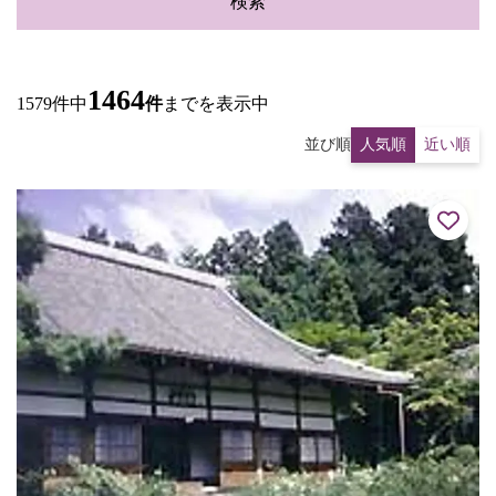
検索
1464
1579件中
件
までを表示中
並び順
人気順
近い順