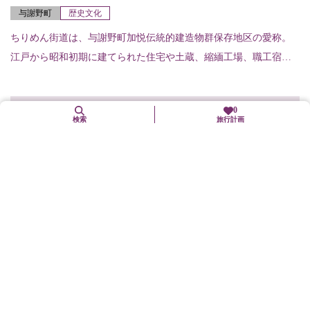
与謝野町
歴史文化
ちりめん街道は、与謝野町加悦伝統的建造物群保存地区の愛称。
江戸から昭和初期に建てられた住宅や土蔵、縮緬工場、職工宿な
どが一体となって現存する。歴史的風致をよく伝える製織町の町
並み。
0
検索
旅行計画
常栖寺庭園