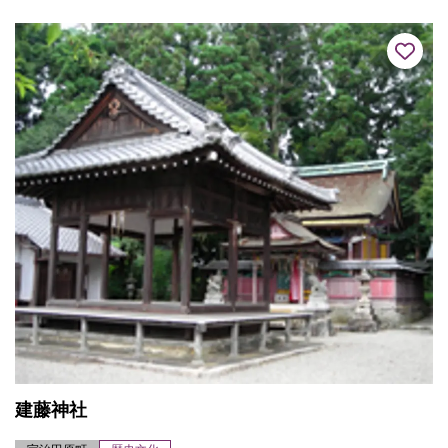
ら石塔や瓦が出土する...
建藤神社