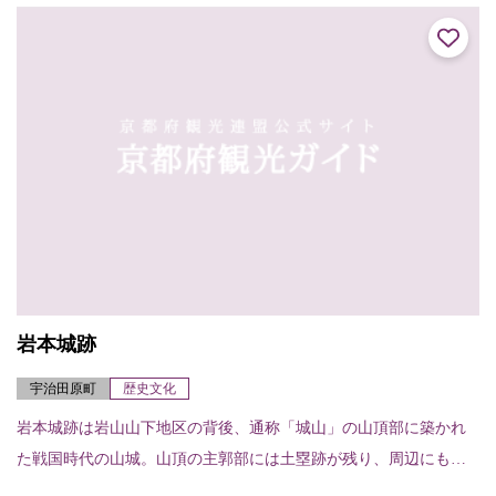
のときの紀...
岩本城跡
宇治田原町
歴史文化
岩本城跡は岩山山下地区の背後、通称「城山」の山頂部に築かれ
た戦国時代の山城。山頂の主郭部には土塁跡が残り、周辺にも曲
輪跡が残る。南北朝の動乱で落城したとの伝承もあるが、周囲か