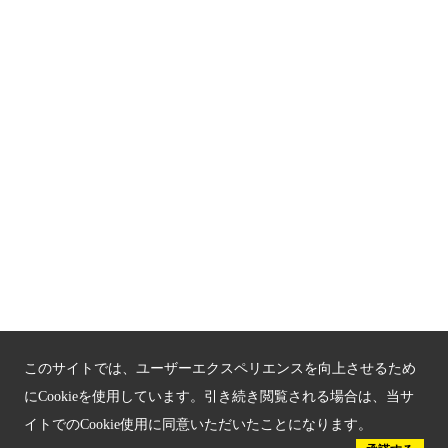
関連サイト
京都「文化」観光
京都戦乱のきずな
新しい京都観光を動画で紹介
京都府認証 優良住宅宿泊施設
京都府認証 安心のお宿
京都人材育成コンテンツ
京都観光チャレンジ事業成果集
このサイトでは、ユーザーエクスペリエンスを向上させるため
Global Web Site
にCookieを使用しています。引き続き閲覧される場合は、当サ
イトでのCookie使用に同意いただいたことになります。
京都府文化観光大使