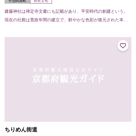
宇治田原町
歴史文化
建藤神社は禅定寺文書にも記載があり、平安時代の創建という。
現在の社殿は寛政年間の建立で、鮮やかな色彩が復元された本殿
等は京都府登録文化財、境内は京都府文化財環境保全地区となっ
ている。
ちりめん街道