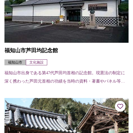
福知山市芦田均記念館
福知山市
文化施設
福知山市出身である第47代芦田均首相の記念館。現憲法の制定に
深く携わった芦田元首相の功績を当時の資料・著書やパネル等で
紹介する。