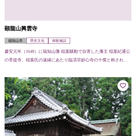
顕龍山興雲寺
福知山市
歴史文化
体験施設
慶安元年（1648）に福知山藩 稲葉騒動で自害した藩主 稲葉紀通公
の菩提寺。稲葉氏の遠縁にあたり臨済宗妙心寺の十傑と称された
回天和尚ゆかりの古刹。天田郡西国第七番札所。〈写経、法話、
坐禅〉要予約...