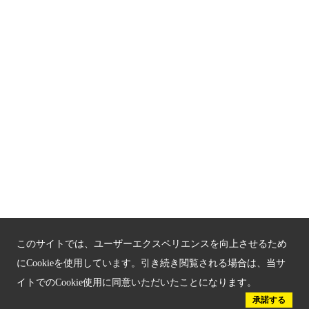
関連サイト
京都「文化」観光
京都戦乱のきずな
新しい京都観光を動画で紹介
京都府認証 優良住宅宿泊施設
京都府認証 安心のお宿
京都人材育成コンテンツ
京都観光チャレンジ事業成果集
このサイトでは、ユーザーエクスペリエンスを向上させるため
Global Web Site
にCookieを使用しています。引き続き閲覧される場合は、当サ
イトでのCookie使用に同意いただいたことになります。
京都府文化観光大使
承諾する