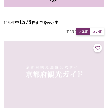
検索
1579
1579件中
件
までを表示中
並び順
人気順
近い順