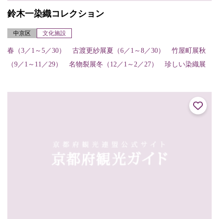
鈴木一染織コレクション
中京区
文化施設
春（3／1～5／30） 古渡更紗展夏（6／1～8／30） 竹屋町展秋
（9／1～11／29） 名物裂展冬（12／1～2／27） 珍しい染織展