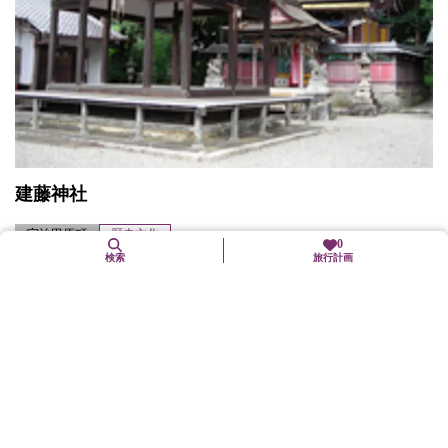
建藤神社
宇治田原町
歴史文化
0
検索
旅行計画
建藤神社は禅定寺文書にも記載があり、平安時代の創建という。
現在の社殿は寛政年間の建立で、鮮やかな色彩が復元された本殿
等は京都府登録文化財、境内は京都府文化財環境保全地区となっ
ている。