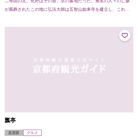
二尊院の北、化野はその昔、京の墓地だった。無名の人々の亡骸
が風葬されたこの地に弘法大師は五智山如来寺を建立し、これが
念仏寺の起こりとなった。その後、法然上人が念仏道場としたこ
とから念仏寺と呼ばれ...
瓢亭
左京区
グルメ