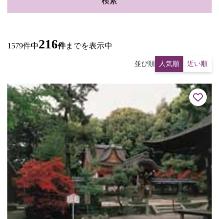
検索
216
1579件中
件
までを表示中
並び順
人気順
近い順