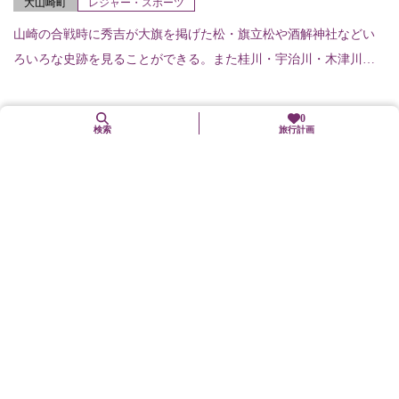
大山崎町
レジャー・スポーツ
山崎の合戦時に秀吉が大旗を掲げた松・旗立松や酒解神社などい
ろいろな史跡を見ることができる。また桂川・宇治川・木津川が
合流して淀川になる様子が一望できるポイントも見逃せない。天
王山山ろくにある宝積...
0
検索
旅行計画
神泉苑（真言宗寺院）