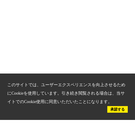
関連サイト
京都「文化」観光
京都戦乱のきずな
新しい京都観光を動画で紹介
京都府認証 優良住宅宿泊施設
京都府認証 安心のお宿
京都人材育成コンテンツ
このサイトでは、ユーザーエクスペリエンスを向上させるため
にCookieを使用しています。引き続き閲覧される場合は、当サ
京都観光チャレンジ事業成果集
イトでのCookie使用に同意いただいたことになります。
承諾する
Global Web Site
京都府文化観光大使