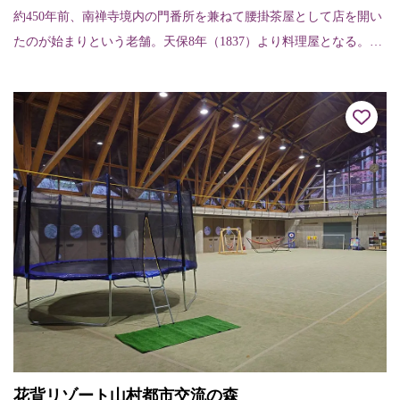
約450年前、南禅寺境内の門番所を兼ねて腰掛茶屋として店を開い
たのが始まりという老舗。天保8年（1837）より料理屋となる。茅
葺きの茶室、植熊作と伝えられる庭など落ち着いたたたずまいの
料亭。朝粥...
花背リゾート山村都市交流の森