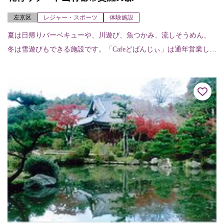
左京区
レジャー・スポーツ
体験施設
夏は日帰りバーベキューや、川遊び、魚つかみ、流しそうめん、
冬は雪遊びもできる施設です。「Cafeどばんじぃ」は通年営業して
います。その他、常設でボール遊びやハンモック、毎月第2土曜日
はトランポリ...