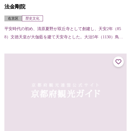
法金剛院
右京区
歴史文化
平安時代の初め、清原夏野が双丘寺として創建し、天安2年（85
8）文徳天皇が大伽藍を建て天安寺とした。大治5年（1130）鳥羽
天皇の中宮待賢門院が再興し法金剛院と改名、鎌倉時代円覚上人
が更に復興し...