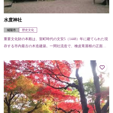
水度神社
城陽市
歴史文化
重要文化財の本殿は、室町時代の文安5（1448）年に建てられた現
存する市内最古の木造建築。一間社流造で、檜皮葺屋根の正面に
千鳥破風が付く。「城陽市名木・古木」にも選ばれた木々など緑
の美しい参道は...