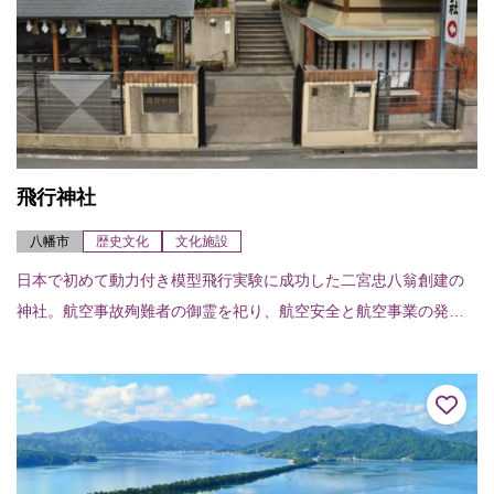
飛行神社
八幡市
歴史文化
文化施設
日本で初めて動力付き模型飛行実験に成功した二宮忠八翁創建の
神社。航空事故殉難者の御霊を祀り、航空安全と航空事業の発展
を願う。忠八翁ゆかりの資料や、企業団体からの寄贈品などを鑑
賞できる資料館が併設...