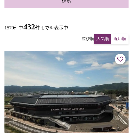
検索
432
1579件中
件
までを表示中
並び順
人気順
近い順