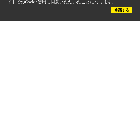
イトでのCookie使用に同意いただいたことになります。
承諾する
京都観光チャレンジ事業成果集
Global Web Site
京都府文化観光大使
公益社団法人
京都府観光連盟
〒602-8570
京都市上京区下立売通新町西入薮ノ内町
府庁2号館3階
TEL：075-411-9990
FAX：075-411-9993