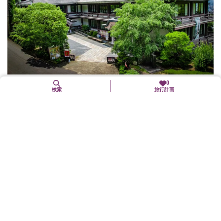
0
幕末維新ミュージアム「霊山歴史館」
検索
旅行計画
東山区
文化施設
明治維新総合資料館として知られ、幕末から明治維新にかけて活
躍した人物にまつわる資料を展示している。歴史館の向かい側に
は、坂本龍馬らの墓碑がある霊山護国神社があり参拝ができる。