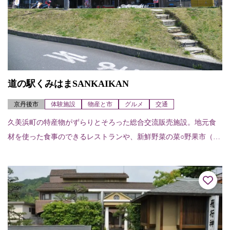
道の駅くみはまSANKAIKAN
京丹後市
体験施設
物産と市
グルメ
交通
久美浜町の特産物がずらりとそろった総合交流販売施設。地元食
材を使った食事のできるレストランや、新鮮野菜の菜○野果市（さ
わやかいち）なども開かれている。