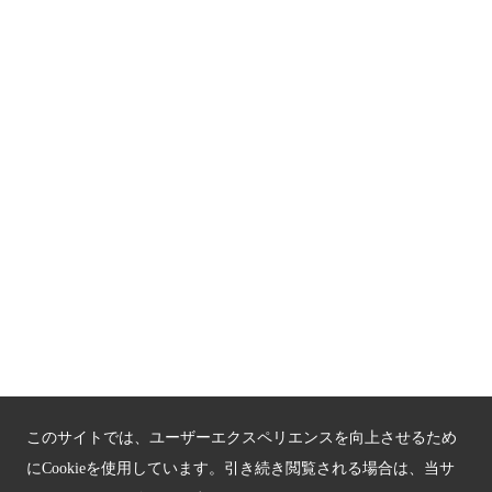
お問い合わせ
サイトマップ
もうひとつの京都メディアライブラリー（外部サイト）
関連サイト
京都「文化」観光
京都戦乱のきずな
新しい京都観光を動画で紹介
京都府認証 優良住宅宿泊施設
京都府認証 安心のお宿
このサイトでは、ユーザーエクスペリエンスを向上させるため
にCookieを使用しています。引き続き閲覧される場合は、当サ
京都人材育成コンテンツ