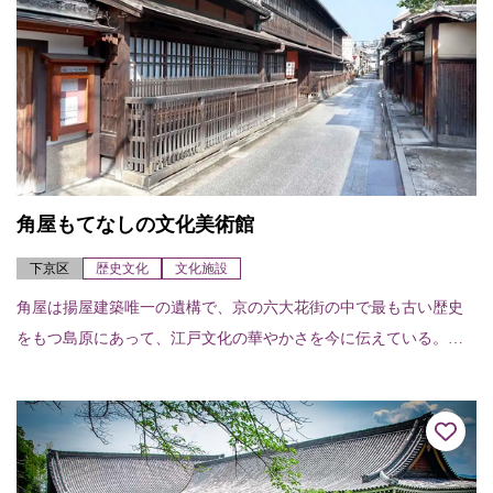
角屋もてなしの文化美術館
下京区
歴史文化
文化施設
角屋は揚屋建築唯一の遺構で、京の六大花街の中で最も古い歴史
をもつ島原にあって、江戸文化の華やかさを今に伝えている。
（重要文化財）美術館では与謝蕪村のふすま絵などの美術品を随
時展示、公開している。...