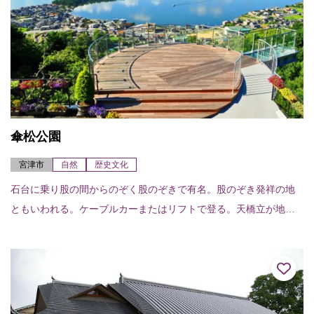
傘松公園
宮津市
自然
歴史文化
石台に乗り股の間からのぞく股のぞきで有名。股のぞき発祥の地
ともいわれる。ケーブルカーまたはリフトで登る。天橋立が地上
から天に右上がりにかかっているように見えるという美しさは何
とも神秘的で、天橋立...