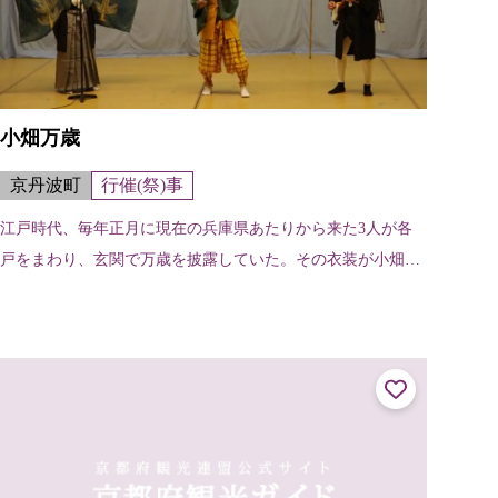
小畑万歳
京丹波町
行催(祭)事
江戸時代、毎年正月に現在の兵庫県あたりから来た3人が各
戸をまわり、玄関で万歳を披露していた。その衣装が小畑区
の民家に残っていたことから、昭和9年（1934）に安栖里区
の耕地整理事業の竣工式で小畑...