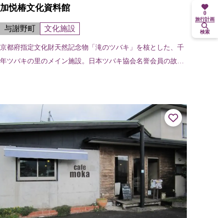
加悦椿文化資料館
0
旅行計画
与謝野町
文化施設
検索
京都府指定文化財天然記念物「滝のツバキ」を核とした、千
年ツバキの里のメイン施設。日本ツバキ協会名誉会員の故・
渡邊武先生や新潟大学名誉教授の萩屋薫先生など多方面から
寄贈、収集された椿文化に関する絵...