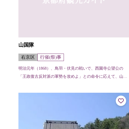
山国隊
右京区
行催(祭)事
明治元年（1868）、鳥羽・伏見の戦いで、西園寺公望公の
「王政復古反対派の軍勢を攻めよ」との命令に応えて、山国
村の農民83名が武装蜂起した。翌年、征東軍の一隊として山
国隊を結成。大総督有栖川宮の...