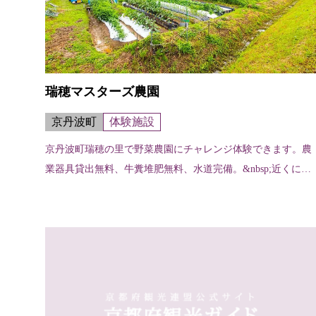
瑞穂マスターズ農園
京丹波町
体験施設
京丹波町瑞穂の里で野菜農園にチャレンジ体験できます。農
業器具貸出無料、牛糞堆肥無料、水道完備。&nbsp;近くに、
食事や休憩ができる「道の駅瑞穂の里さらびき」や森林浴レ
ストラン、宿泊施設、スポー...