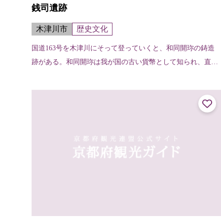
銭司遺跡
木津川市
歴史文化
国道163号を木津川にそって登っていくと、和同開珎の鋳造
跡がある。和同開珎は我が国の古い貨幣として知られ、直径
25ミリ、和・同・開・珎の４文字が刻まれている。