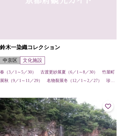
鈴木一染織コレクション
中京区
文化施設
春（3／1～5／30） 古渡更紗展夏（6／1～8／30） 竹屋町
展秋（9／1～11／29） 名物裂展冬（12／1～2／27） 珍し
い染織展