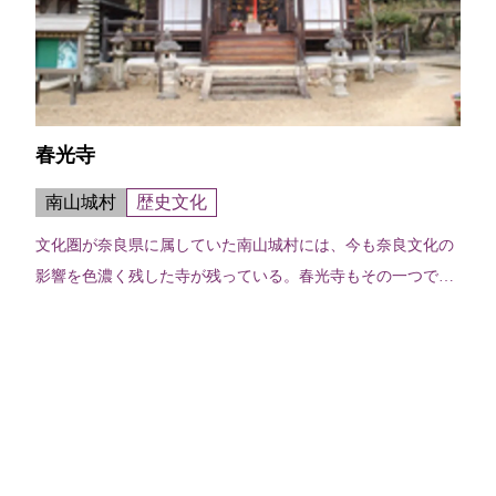
春光寺
南山城村
歴史文化
文化圏が奈良県に属していた南山城村には、今も奈良文化の
影響を色濃く残した寺が残っている。春光寺もその一つで、
本尊の木造薬師如来立像は、奈良様風の代表格、元興寺の木
造薬師如来立像の系統を受け継いで...