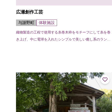
広瀬創作工芸
与謝野町
体験施設
織物製造の工程で使用する糸巻木枠をモチーフにして糸を巻
き上げ、中に電球を入れたシンプルで美しい癒し系のランプ
づくりが体験できる。定員／2名より実施（要予約）