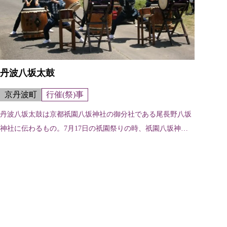
丹波八坂太鼓
京丹波町
行催(祭)事
丹波八坂太鼓は京都祇園八坂神社の御分社である尾長野八坂
神社に伝わるもの。7月17日の祇園祭りの時、祇園八坂神社
の境内や石段下、河原町で奉納される。また、京丹波町内で
は5月末の日曜日の尾長野八坂神...