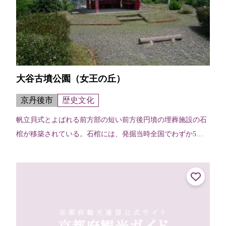
大谷古墳公園（女王の丘）
京丹後市
歴史文化
帆立貝式とよばれる前方部の短い前方後円墳の埋葬施設の石
棺が移築されている。石棺には、発掘当時全国でわずか5例
となる女性の人骨が残されていた。また、三種の神器ともい
われる鏡、玉、剣がみつかっている...