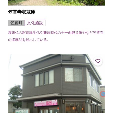
笠置寺収蔵庫
笠置町
文化施設
渡来仏の釈迦誕生仏や藤原時代の十一面観音像やなど笠置寺
の収蔵品を展示している。