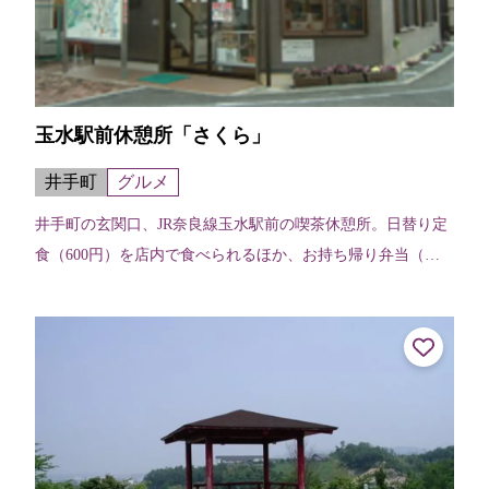
玉水駅前休憩所「さくら」
井手町
グルメ
井手町の玄関口、JR奈良線玉水駅前の喫茶休憩所。日替り定
食（600円）を店内で食べられるほか、お持ち帰り弁当（当
日午前10時までに要予約）を購入することができます。