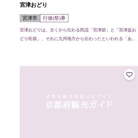
宮津おどり
宮津市
行催(祭)事
宮津おどりは、古くから伝わる民謡「宮津節」と「宮津盆お
どり松坂」、それに九州地方から伝わったといわれる「あい
やえおどり」の三つが組み合わされて今に伝わる優雅な郷土
芸能。“丹後の宮津でピンと出した...