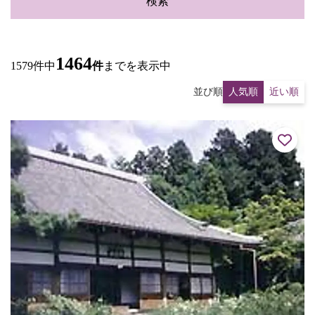
検索
1464
1579件中
件
までを表示中
並び順
人気順
近い順