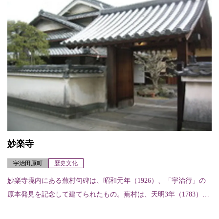
妙楽寺
宇治田原町
歴史文化
妙楽寺境内にある蕪村句碑は、昭和元年（1926）、「宇治行」の
原本発見を記念して建てられたもの。蕪村は、天明3年（1783）、
田原村の門人から招待され、この地を訪れたといわれている。こ