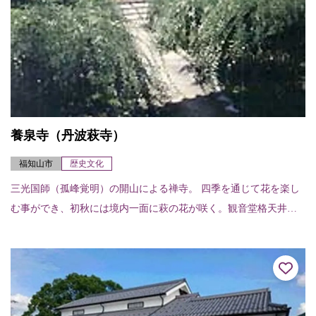
養泉寺（丹波萩寺）
福知山市
歴史文化
三光国師（孤峰覚明）の開山による禅寺。 四季を通じて花を楽し
む事ができ、初秋には境内一面に萩の花が咲く。観音堂格天井は
福知山城の舞殿に使用されていたと伝えられ百花百鳥が色鮮やか
に描かれている。