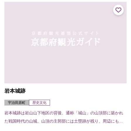
のときの紀...
岩本城跡
宇治田原町
歴史文化
岩本城跡は岩山山下地区の背後、通称「城山」の山頂部に築かれ
た戦国時代の山城。山頂の主郭部には土塁跡が残り、周辺にも曲
輪跡が残る。南北朝の動乱で落城したとの伝承もあるが、周囲か