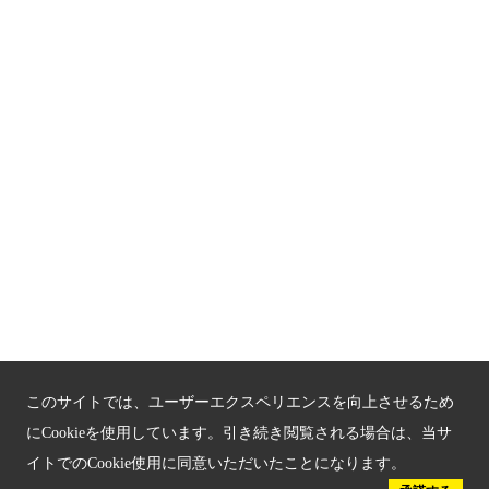
関連サイト
京都「文化」観光
京都戦乱のきずな
新しい京都観光を動画で紹介
京都府認証 優良住宅宿泊施設
京都府認証 安心のお宿
京都人材育成コンテンツ
京都観光チャレンジ事業成果集
このサイトでは、ユーザーエクスペリエンスを向上させるため
Global Web Site
にCookieを使用しています。引き続き閲覧される場合は、当サ
イトでのCookie使用に同意いただいたことになります。
京都府文化観光大使