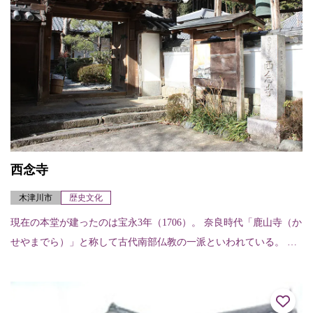
西念寺
木津川市
歴史文化
現在の本堂が建ったのは宝永3年（1706）。 奈良時代「鹿山寺（か
せやまでら）」と称して古代南部仏教の一派といわれている。 奈
良元興寺と関わりがあったとされている。