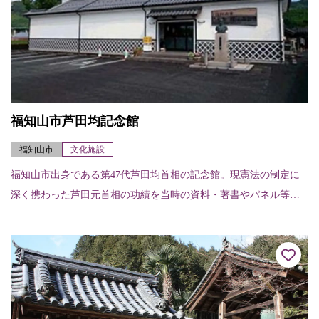
福知山市芦田均記念館
福知山市
文化施設
福知山市出身である第47代芦田均首相の記念館。現憲法の制定に
深く携わった芦田元首相の功績を当時の資料・著書やパネル等で
紹介する。