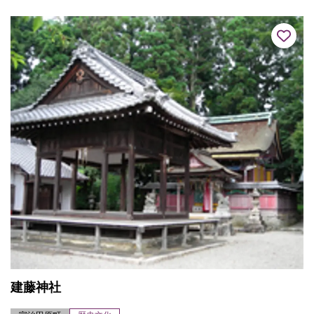
ら石塔や瓦が出土する...
建藤神社