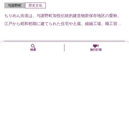
与謝野町
歴史文化
ちりめん街道は、与謝野町加悦伝統的建造物群保存地区の愛称。
江戸から昭和初期に建てられた住宅や土蔵、縮緬工場、職工宿な
どが一体となって現存する。歴史的風致をよく伝える製織町の町
並み。
0
検索
旅行計画
常栖寺庭園