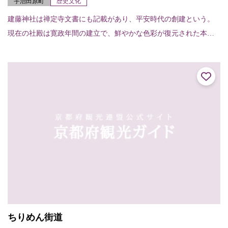
宇治田原町
歴史文化
建藤神社は禅定寺文書にも記載があり、平安時代の創建という。
現在の社殿は寛政年間の建立で、鮮やかな色彩が復元された本殿
等は京都府登録文化財、境内は京都府文化財環境保全地区となっ
ている。
ちりめん街道