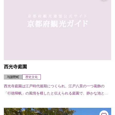
西光寺庭園
与謝野町
歴史文化
西光寺庭園は江戸時代後期につくられ、江戸八景の一つ葛飾の
「行徳帰帆」の風情を模したと伝えられる庭園で、静かな池と枯
山水的石組が落ち着いた佇まいを残している。（京都府指定有形
文化財）