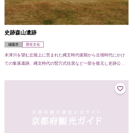
史跡森山遺跡
城陽市
歴史文化
木津川を望む丘陵上に営まれた縄文時代後期から古墳時代にかけ
ての集落遺跡。縄文時代の竪穴式住居など一部を復元し史跡公園
として楽しめる。