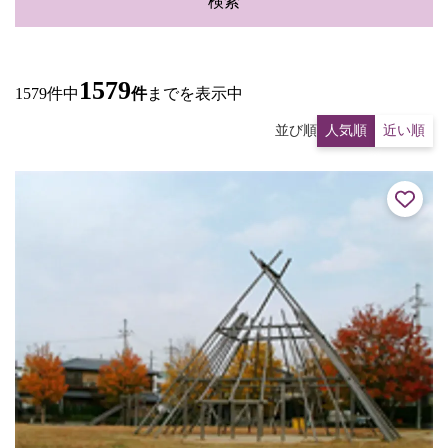
検索
1579
1579件中
件
までを表示中
並び順
人気順
近い順