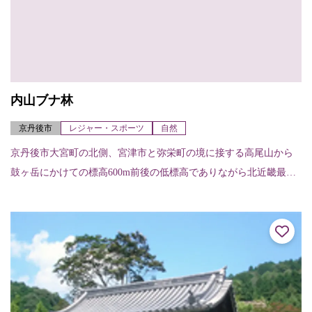
内山ブナ林
京丹後市
レジャー・スポーツ
自然
京丹後市大宮町の北側、宮津市と弥栄町の境に接する高尾山から
鼓ヶ岳にかけての標高600m前後の低標高でありながら北近畿最大
級のブナ林で、広さは約40haあり、ブナをはじめカエデやケヤキ
など300種...