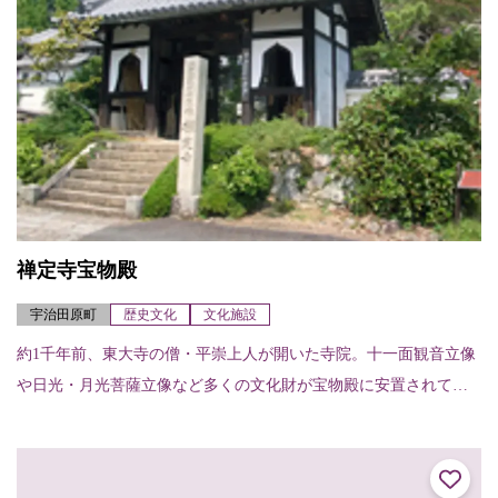
禅定寺宝物殿
宇治田原町
歴史文化
文化施設
約1千年前、東大寺の僧・平崇上人が開いた寺院。十一面観音立像
や日光・月光菩薩立像など多くの文化財が宝物殿に安置されてい
る。また、本堂裏には開創千年を記念した巨大壁画『禅定寺平成
大涅槃図』が描かれ...