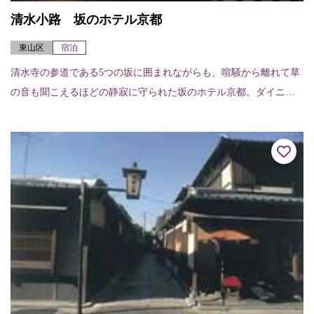
清水小路 坂のホテル京都
東山区
宿泊
清水寺の参道である5つの坂に囲まれながらも、喧騒から離れて草
の音も聞こえるほどの静寂に守られた坂のホテル京都。ダイニン
グ「清水茶寮」では海の京都・山の京都、そして御食国「若狭・
志摩・淡路」からの...