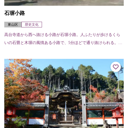
石塀小路
東山区
歴史文化
高台寺道から西へ抜ける小路が石塀小路。人ふたりが歩けるくら
いの石畳と木塀の風情ある小路で、5分ほどで通り抜けられる。両
側の家も石垣を備え、懐石料理の店や旅館が軒を並べている。南
へ二年坂、産寧坂と...