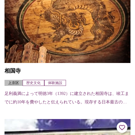
相国寺
上京区
歴史文化
体験施設
足利義満によって明徳3年（1392）に建立された相国寺は、竣工ま
でに約10年を費やしたと伝えられている。現存する日本最古の法
堂の天井画は、狩野光信筆の「蟠龍図」で、鳴き龍とも呼ばれ
る。総門をくぐ...