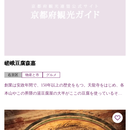
嵯峨豆腐森嘉
右京区
物産と市
グルメ
創業は安政年間で、150年以上の歴史をもつ。天龍寺をはじめ、各
本山やこの界隈の湯豆腐屋の大半がここの豆腐を使っているそう
です。嵯峨豆腐は、柔らかいがコシが強くなめらかで、先代が、
戦後まで木綿しか...