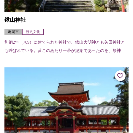
鍬山神社
亀岡市
歴史文化
和銅2年（709）に建てられた神社で、鍬山大明神とも矢田神社と
も呼ばれている。昔このあたり一帯が泥湖であったのを、祭神の
大己貴命が鍬で請田峡を切り開いて水を流し耕作田として民に穫
りをあたえた。そ...