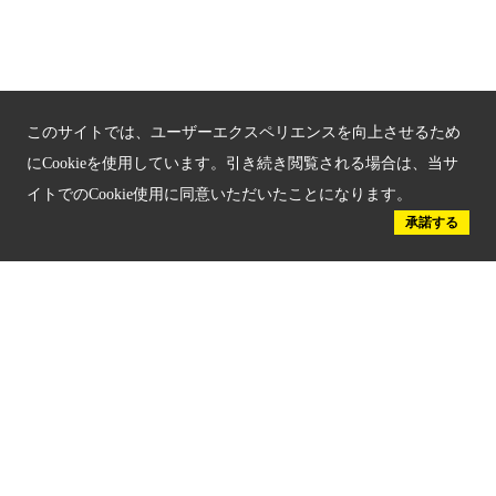
京都府認証 安心のお宿
京都人材育成コンテンツ
このサイトでは、ユーザーエクスペリエンスを向上させるため
京都観光チャレンジ事業成果集
にCookieを使用しています。引き続き閲覧される場合は、当サ
イトでのCookie使用に同意いただいたことになります。
Global Web Site
承諾する
京都府文化観光大使
公益社団法人
京都府観光連盟
〒602-8570
京都市上京区下立売通新町西入薮ノ内町
府庁2号館3階