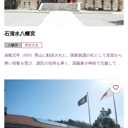
石清水八幡宮
八幡市
歴史文化
貞観元年（859）男山に勧請された。国家鎮護の社として皇室から
厚い崇敬を受け、源氏の信仰も厚く、源義家が神前で元服して八
幡太郎義家と名乗った話は有名。その事も要因となり分社は全国
に及ぶ。現社殿は...