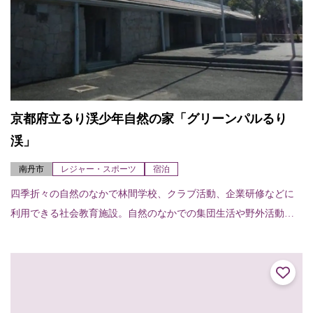
京都府立るり渓少年自然の家「グリーンパルるり
渓」
南丹市
レジャー・スポーツ
宿泊
四季折々の自然のなかで林間学校、クラブ活動、企業研修などに
利用できる社会教育施設。自然のなかでの集団生活や野外活動を
通じ、豊かな人間性を持つ心身共に健全な子供の育成を目的とす
る。宿泊室（18室）...