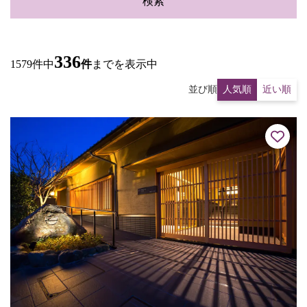
検索
336
1579件中
件
までを表示中
並び順
人気順
近い順