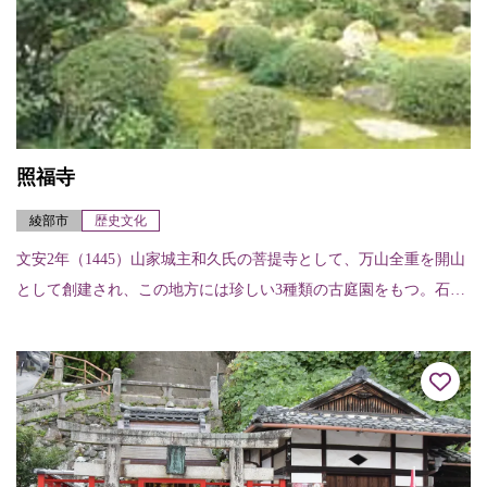
照福寺
綾部市
歴史文化
文安2年（1445）山家城主和久氏の菩提寺として、万山全重を開山
として創建され、この地方には珍しい3種類の古庭園をもつ。石段
を登り、境内に入ると本堂前広場の左手に石庭「真観庭」さらに
本堂の西側に...