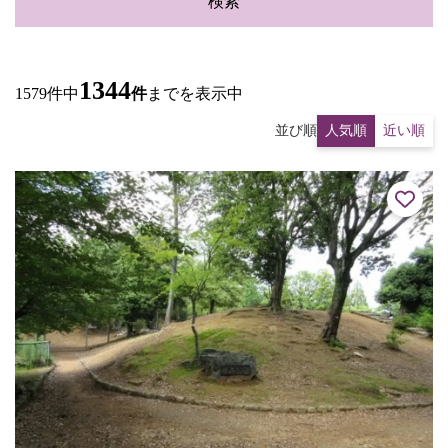
検索
1344
1579件中
件
までを表示中
並び順
人気順
近い順