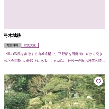
弓木城跡
与謝野町
歴史文化
中世の戦乱を象徴する山城遺構で、平野部を阿蘇海に向けて突き
出た標高50mの丘陵上にある。この城は、丹後一色氏の没落の際、
最後の攻防がくり広げられた場所で、戦国時代の丹後における代
表的な山城のひとつ。