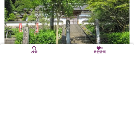
0
検索
旅行計画
天足山祥雲寺
京丹波町
歴史文化
樹齢300年のヒノキの双樹を長生きの霊木とする天足さん祥雲寺。
寛文9年（1669）に閑居された天足禅師が、村人の悩みを救ったと
いわれている。地元の人々から「天足さん」と親しまれ、頭痛や
ボケにご利...