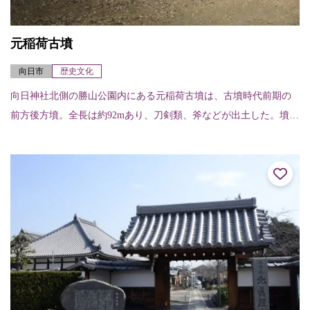
元稲荷古墳
向日市
歴史文化
向日神社北側の勝山公園内にある元稲荷古墳は、古墳時代前期の
前方後方墳。全長は約92mあり、刀剣類、斧などが出土した。墳頂
からは特殊器台形埴輪が発見されている。周辺には、弥生時代の
高地性集落と思わ...