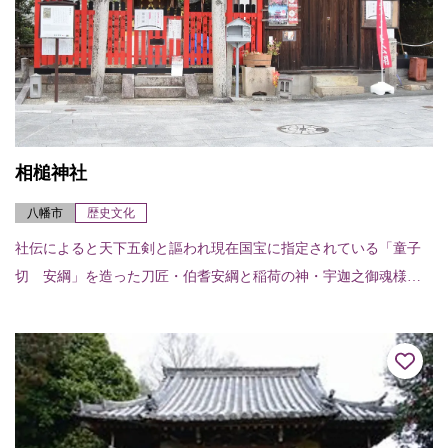
相槌神社
八幡市
歴史文化
社伝によると天下五剣と謳われ現在国宝に指定されている「童子
切 安綱」を造った刀匠・伯耆安綱と稲荷の神・宇迦之御魂様が
山ノ井の水を用い、名刀「髭切」「膝丸」を造った場所と伝わ
り、幕末の地誌「男山考...