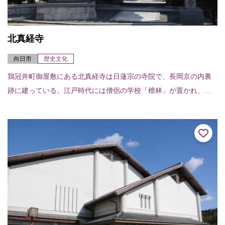
北真経寺
向日市
歴史文化
鶏冠井町御屋敷にある北真経寺は日蓮宗の寺院で、長岡京の内裏
跡に建っている。江戸時代には僧侶の学校「檀林」が置かれ、当
時は100名を越える学僧たちが生活を共にしながら勉強をしたとい
われている。現在...