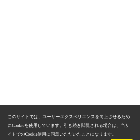
サイトマップ
もうひとつの京都メディアライブラリー（外部サイト）
関連サイト
京都「文化」観光
京都戦乱のきずな
新しい京都観光を動画で紹介
京都府認証 優良住宅宿泊施設
京都府認証 安心のお宿
このサイトでは、ユーザーエクスペリエンスを向上させるため
京都人材育成コンテンツ
にCookieを使用しています。引き続き閲覧される場合は、当サ
京都観光チャレンジ事業成果集
イトでのCookie使用に同意いただいたことになります。