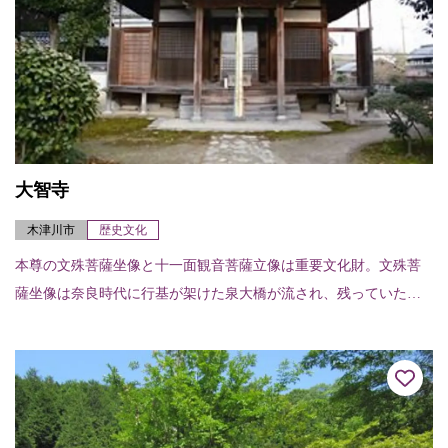
大智寺
木津川市
歴史文化
本尊の文殊菩薩坐像と十一面観音菩薩立像は重要文化財。文殊菩
薩坐像は奈良時代に行基が架けた泉大橋が流され、残っていた橋
柱から鎌倉時代に刻みだしたものと伝わる。伽藍を建立して安置
したのが現在の大智寺...