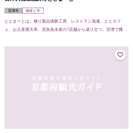
宮津市
物産と市
ととまーとは、煉り製品体験工房、レストラン漁連、ととカフ
ェ、お土産屋大幸、宮魚魚水産の7店舗から成り立つ。宮津で獲れ
た新鮮な魚介をふんだんに使った食事、ちくわ等の練り製品を製
作できる体験工房、食...