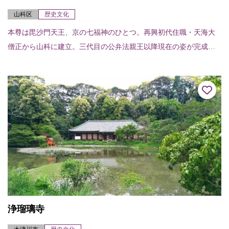
山科区
歴史文化
本尊は毘沙門天王、京の七福神のひとつ。再興初代住職・天海大
僧正から山科に建立。三代目の公弁法親王以降現在の姿が完成し
た。（1680年頃）境内は樹々に囲まれ、桜が満開となる春、葉が
色ずく秋に美しく...
浄瑠璃寺