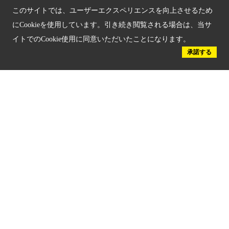
このサイトでは、ユーザーエクスペリエンスを向上させるため
京都府認証 安心のお宿
にCookieを使用しています。引き続き閲覧される場合は、当サ
イトでのCookie使用に同意いただいたことになります。
京都人材育成コンテンツ
承諾する
京都観光チャレンジ事業成果集
Global Web Site
京都府文化観光大使
公益社団法人
京都府観光連盟
〒602-8570
京都市上京区下立売通新町西入薮ノ内町
府庁2号館3階