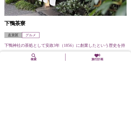
下鴨茶寮
左京区
グルメ
下鴨神社の茶処として安政3年（1856）に創業したという歴史を持
つ老舗。数奇屋造りの茶室、日本庭園などがあり、京都の風情を
0
検索
旅行計画
楽しみながら本格的な茶懐石と京料理が味わえる。