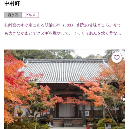
中村軒
西京区
グルメ
桂離宮のすぐ南にある明治16年（1883）創業の甘味どころ。今で
も大きなかまどでクヌギを燃やして、じっくりあんを炊く昔なが
らの製法を守り続けている。たっぷり粒あんを使った「麦代餅」
が名物。また、...