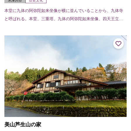
木津川市
歴史文化
本堂に九体の阿弥陀如来坐像が横に並んでいることから、九体寺
と呼ばれる。本堂、三重塔、九体の阿弥陀如来坐像、四天王立像
は、いずれも平安時代のもので、国宝に指定されている。 吉祥天
女像開扉 1/1～...
美山芦生山の家