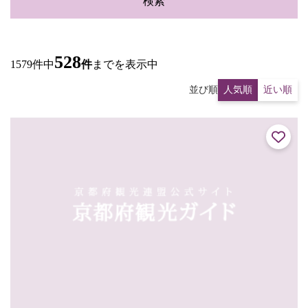
検索
528
1579件中
件
までを表示中
並び順
人気順
近い順