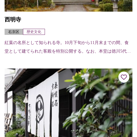
西明寺
右京区
歴史文化
紅葉の名所として知られる寺。10月下旬から11月末までの間、食
堂として建てられた客殿を特別公開する。なお、本堂は徳川5代将
軍綱吉の生母、桂昌院の寄進により建てられた。