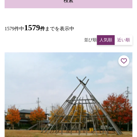
検索
1579
1579件中
件
までを表示中
並び順
人気順
近い順