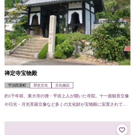
禅定寺宝物殿
宇治田原町
歴史文化
文化施設
約1千年前、東大寺の僧・平崇上人が開いた寺院。十一面観音立像
や日光・月光菩薩立像など多くの文化財が宝物殿に安置されてい
る。また、本堂裏には開創千年を記念した巨大壁画『禅定寺平成
大涅槃図』が描かれ...