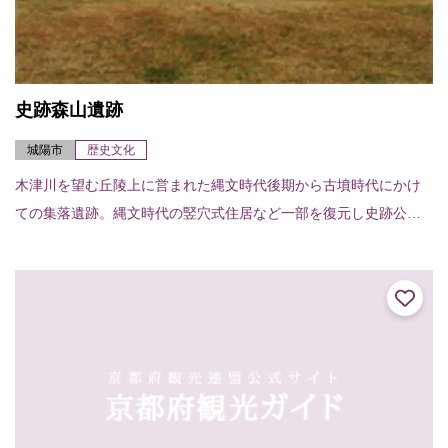
史跡森山遺跡
城陽市
歴史文化
木津川を望む丘陵上に営まれた縄文時代後期から古墳時代にかけ
ての集落遺跡。縄文時代の竪穴式住居など一部を復元し史跡公園
として楽しめる。