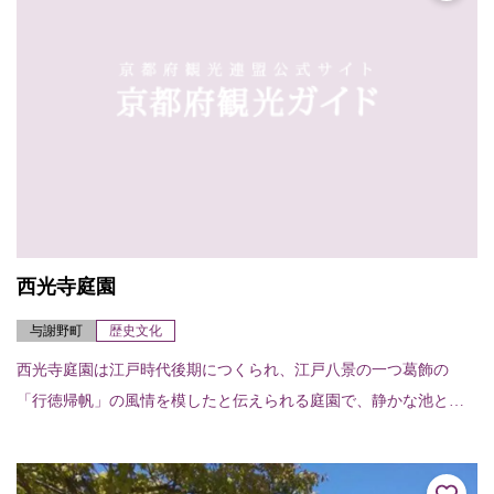
西光寺庭園
与謝野町
歴史文化
西光寺庭園は江戸時代後期につくられ、江戸八景の一つ葛飾の
「行徳帰帆」の風情を模したと伝えられる庭園で、静かな池と枯
山水的石組が落ち着いた佇まいを残している。（京都府指定有形
文化財）