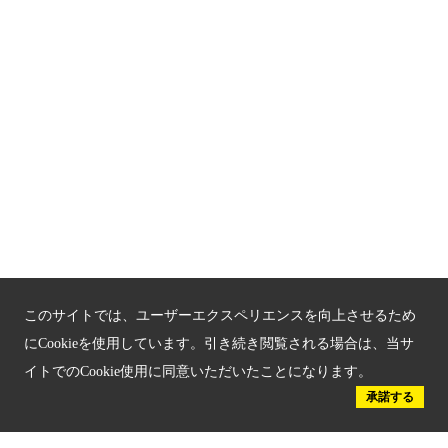
関連サイト
京都「文化」観光
京都戦乱のきずな
新しい京都観光を動画で紹介
京都府認証 優良住宅宿泊施設
京都府認証 安心のお宿
京都人材育成コンテンツ
このサイトでは、ユーザーエクスペリエンスを向上させるため
にCookieを使用しています。引き続き閲覧される場合は、当サ
京都観光チャレンジ事業成果集
イトでのCookie使用に同意いただいたことになります。
Global Web Site
承諾する
京都府文化観光大使