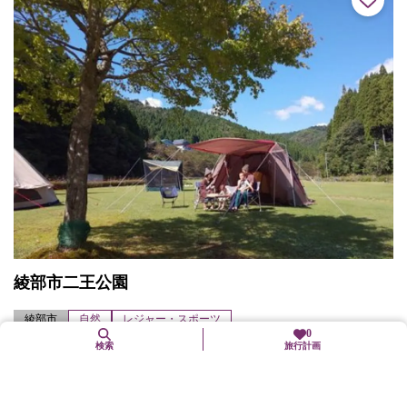
綾部市二王公園
綾部市
自然
レジャー・スポーツ
0
検索
旅行計画
電源付サイトやペット同伴サイトのあるオートキャンプ場。グラ
ンドゴルフなども楽しめます。