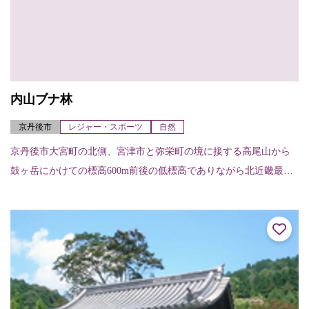
内山ブナ林
京丹後市
レジャー・スポーツ
自然
京丹後市大宮町の北側、宮津市と弥栄町の境に接する高尾山から
鼓ヶ岳にかけての標高600m前後の低標高でありながら北近畿最大
級のブナ林で、広さは約40haあり、ブナをはじめカエデやケヤキ
など300種...