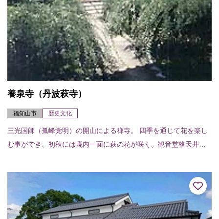
養泉寺（丹波萩寺）
福知山市
歴史文化
三光国師（孤峰覚明）の開山による禅寺。 四季を通じて花を楽し
む事ができ、初秋には境内一面に萩の花が咲く。観音堂格天井は
福知山城の舞殿に使用されていたと伝えられ百花百鳥が色鮮やか
に描かれている。