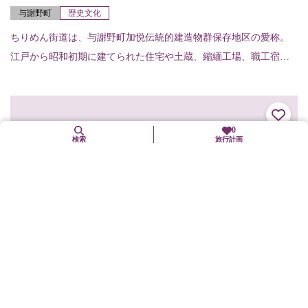
与謝野町
歴史文化
ちりめん街道は、与謝野町加悦伝統的建造物群保存地区の愛称。
江戸から昭和初期に建てられた住宅や土蔵、縮緬工場、職工宿な
どが一体となって現存する。歴史的風致をよく伝える製織町の町
並み。
0
検索
旅行計画
常栖寺庭園