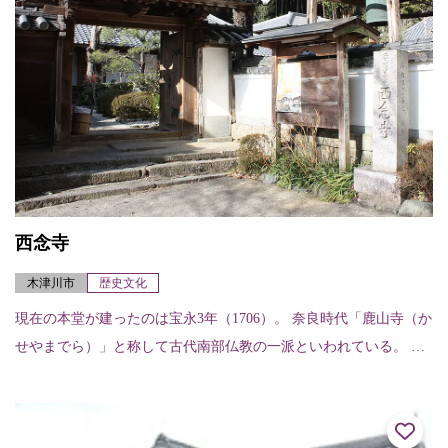
西念寺
木津川市
歴史文化
現在の本堂が建ったのは宝永3年（1706）。 奈良時代「鹿山寺（か
せやまでら）」と称して古代南部仏教の一派といわれている。 奈
良元興寺と関わりがあったとされている。