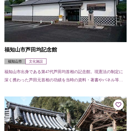
福知山市芦田均記念館
福知山市
文化施設
福知山市出身である第47代芦田均首相の記念館。現憲法の制定に
深く携わった芦田元首相の功績を当時の資料・著書やパネル等で
紹介する。