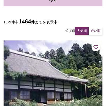
検索
1464
1579件中
件
までを表示中
並び順
人気順
近い順