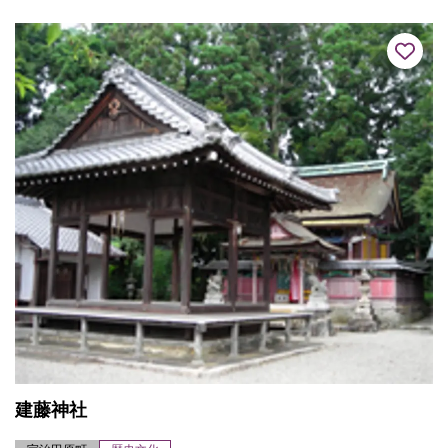
ら石塔や瓦が出土する...
建藤神社