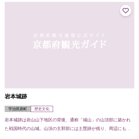
のときの紀...
岩本城跡
宇治田原町
歴史文化
岩本城跡は岩山山下地区の背後、通称「城山」の山頂部に築かれ
た戦国時代の山城。山頂の主郭部には土塁跡が残り、周辺にも曲
輪跡が残る。南北朝の動乱で落城したとの伝承もあるが、周囲か