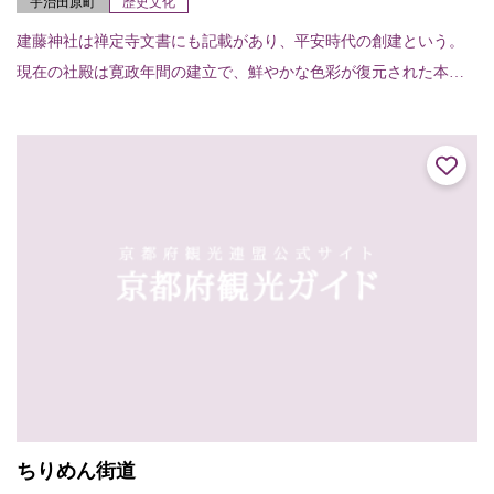
宇治田原町
歴史文化
建藤神社は禅定寺文書にも記載があり、平安時代の創建という。
現在の社殿は寛政年間の建立で、鮮やかな色彩が復元された本殿
等は京都府登録文化財、境内は京都府文化財環境保全地区となっ
ている。
ちりめん街道