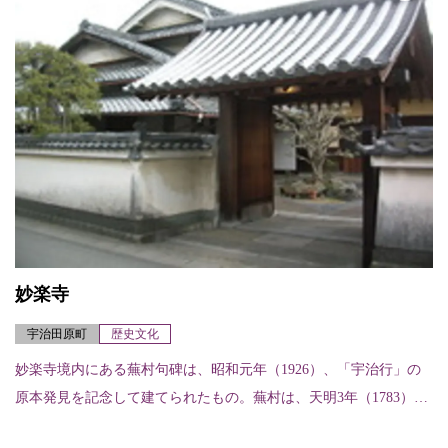
妙楽寺
宇治田原町
歴史文化
妙楽寺境内にある蕪村句碑は、昭和元年（1926）、「宇治行」の
原本発見を記念して建てられたもの。蕪村は、天明3年（1783）、
田原村の門人から招待され、この地を訪れたといわれている。こ