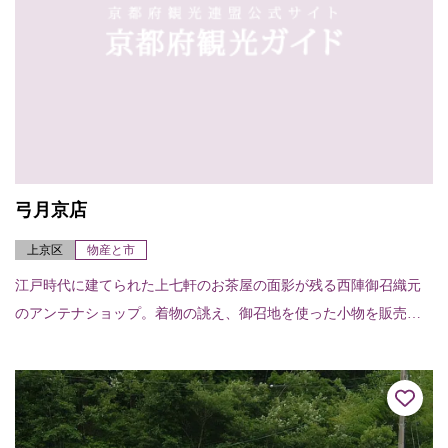
弓月京店
上京区
物産と市
江戸時代に建てられた上七軒のお茶屋の面影が残る西陣御召織元
のアンテナショップ。着物の誂え、御召地を使った小物を販売し
ている。