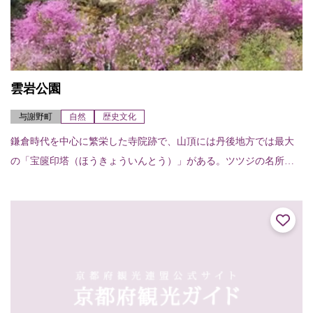
雲岩公園
与謝野町
自然
歴史文化
鎌倉時代を中心に繁栄した寺院跡で、山頂には丹後地方では最大
の「宝篋印塔（ほうきょういんとう）」がある。ツツジの名所で
もあり、現在では山全体が公園となっている。