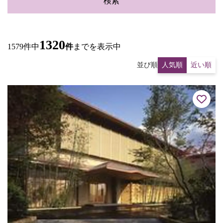
検索
1320
1579件中
件
までを表示中
並び順
人気順
近い順