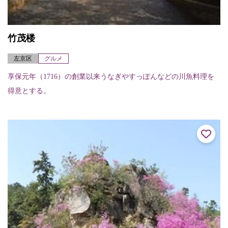
竹茂楼
左京区
グルメ
享保元年（1716）の創業以来うなぎやすっぽんなどの川魚料理を
得意とする。