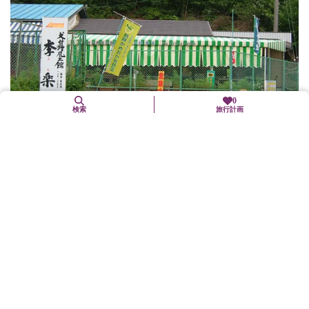
0
検索
旅行計画
犬甘野風土館「季楽」
亀岡市
体験施設
地元農家組合が手がけた「犬甘野そば」と新鮮な野菜の販売を行
う直売所で、手づくりのそばを食べられる。白い花が咲く一面の
ソバ畑観賞（9月）や、ソバ打ち体験もできる。（要予約）