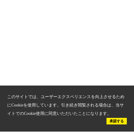
京都「文化」観光
京都戦乱のきずな
新しい京都観光を動画で紹介
京都府認証 優良住宅宿泊施設
京都府認証 安心のお宿
京都人材育成コンテンツ
京都観光チャレンジ事業成果集
このサイトでは、ユーザーエクスペリエンスを向上させるため
にCookieを使用しています。引き続き閲覧される場合は、当サ
Global Web Site
イトでのCookie使用に同意いただいたことになります。
京都府文化観光大使
承諾する