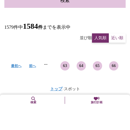
検索
1584
1579件中
件
までを表示中
並び順
人気順
近い順
...
63
64
65
66
最初へ
前へ
トップ
›
スポット
0
検索
旅行計画
このページをシェアする！