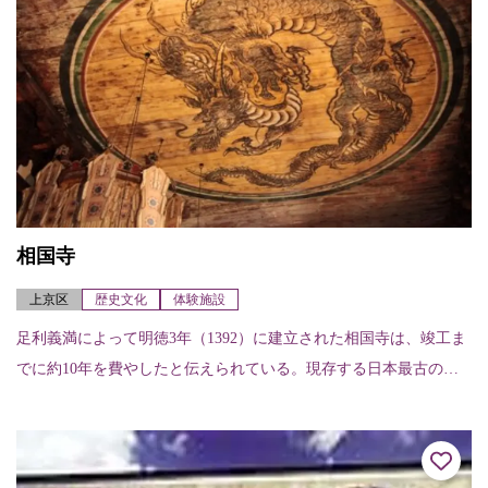
相国寺
上京区
歴史文化
体験施設
足利義満によって明徳3年（1392）に建立された相国寺は、竣工ま
でに約10年を費やしたと伝えられている。現存する日本最古の法
堂の天井画は、狩野光信筆の「蟠龍図」で、鳴き龍とも呼ばれ
る。総門をくぐ...