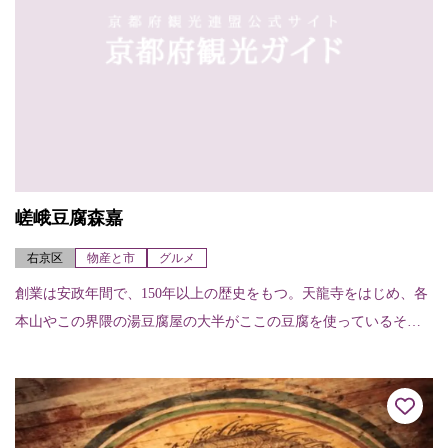
嵯峨豆腐森嘉
右京区
物産と市
グルメ
創業は安政年間で、150年以上の歴史をもつ。天龍寺をはじめ、各
本山やこの界隈の湯豆腐屋の大半がここの豆腐を使っているそう
です。嵯峨豆腐は、柔らかいがコシが強くなめらかで、先代が、
戦後まで木綿しか...