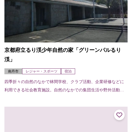
京都府立るり渓少年自然の家「グリーンパルるり
渓」
南丹市
レジャー・スポーツ
宿泊
四季折々の自然のなかで林間学校、クラブ活動、企業研修などに
利用できる社会教育施設。自然のなかでの集団生活や野外活動を
通じ、豊かな人間性を持つ心身共に健全な子供の育成を目的とす
る。宿泊室（18室）...