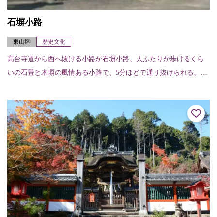
石塀小路
東山区
歴史文化
高台寺道から西へ抜ける小路が石塀小路。人ふたりが歩けるくら
いの石畳と木塀の風情ある小路で、5分ほどで通り抜けられる。両
側の家も石垣を備え、懐石料理の店や旅館が軒を並べている。南
へ二年坂、産寧坂と...