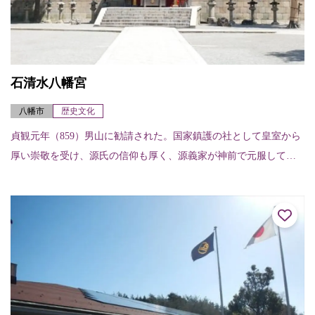
石清水八幡宮
八幡市
歴史文化
貞観元年（859）男山に勧請された。国家鎮護の社として皇室から
厚い崇敬を受け、源氏の信仰も厚く、源義家が神前で元服して八
幡太郎義家と名乗った話は有名。その事も要因となり分社は全国
に及ぶ。現社殿は...