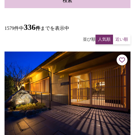
検索
336
1579件中
件
までを表示中
並び順
人気順
近い順