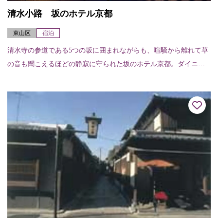
清水小路 坂のホテル京都
東山区
宿泊
清水寺の参道である5つの坂に囲まれながらも、喧騒から離れて草
の音も聞こえるほどの静寂に守られた坂のホテル京都。ダイニン
グ「清水茶寮」では海の京都・山の京都、そして御食国「若狭・
志摩・淡路」からの...