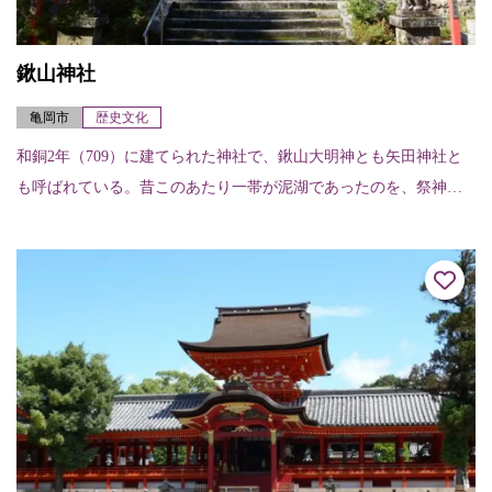
鍬山神社
亀岡市
歴史文化
和銅2年（709）に建てられた神社で、鍬山大明神とも矢田神社と
も呼ばれている。昔このあたり一帯が泥湖であったのを、祭神の
大己貴命が鍬で請田峡を切り開いて水を流し耕作田として民に穫
りをあたえた。そ...