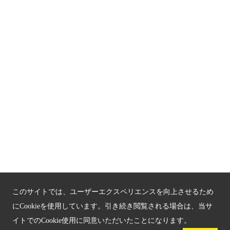
アクセス
プライバシーポリシー
お問い合わせ
サイトマップ
もうひとつの京都メディアライブラリー（外部サイト）
関連サイト
京都「文化」観光
京都戦乱のきずな
このサイトでは、ユーザーエクスペリエンスを向上させるため
新しい京都観光を動画で紹介
にCookieを使用しています。引き続き閲覧される場合は、当サ
イトでのCookie使用に同意いただいたことになります。
京都府認証 優良住宅宿泊施設