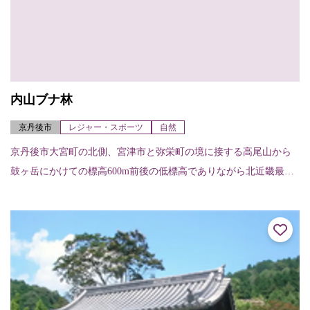
内山ブナ林
京丹後市
レジャー・スポーツ
自然
京丹後市大宮町の北側、宮津市と弥栄町の境に接する高尾山から
鼓ヶ岳にかけての標高600m前後の低標高でありながら北近畿最大
級のブナ林で、広さは約40haあり、ブナをはじめカエデやケヤキ
など300種...