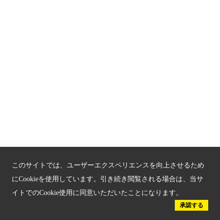
関連サイト
京都「文化」観光
京都戦乱のきずな
新しい京都観光を動画で紹介
京都府認証 優良住宅宿泊施設
京都府認証 安心のお宿
京都人材育成コンテンツ
このサイトでは、ユーザーエクスペリエンスを向上させるため
京都観光チャレンジ事業成果集
にCookieを使用しています。引き続き閲覧される場合は、当サ
イトでのCookie使用に同意いただいたことになります。
Global Web Site
承諾する
京都府文化観光大使