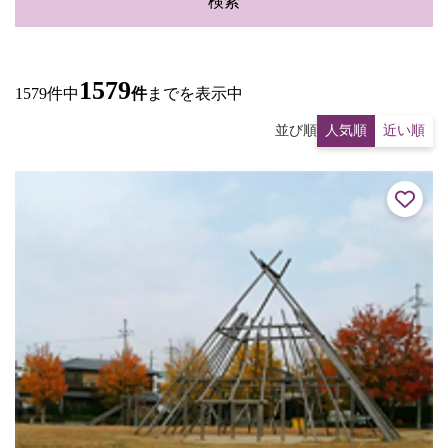
検索
1579
1579件中
件
までを表示中
並び順
人気順
近い順