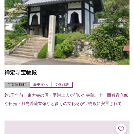
禅定寺宝物殿
宇治田原町
歴史文化
文化施設
約1千年前、東大寺の僧・平崇上人が開いた寺院。十一面観音立像
や日光・月光菩薩立像など多くの文化財が宝物殿に安置されてい
る。また、本堂裏には開創千年を記念した巨大壁画『禅定寺平成
大涅槃図』が描かれ...