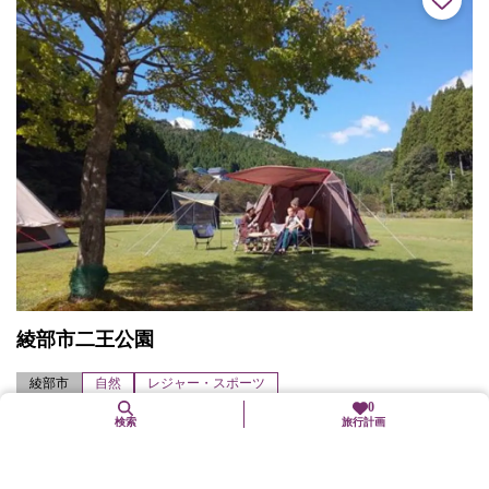
綾部市二王公園
綾部市
自然
レジャー・スポーツ
0
電源付サイトやペット同伴サイトのあるオートキャンプ場。グラ
検索
旅行計画
ンドゴルフなども楽しめます。