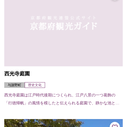
西光寺庭園
与謝野町
歴史文化
西光寺庭園は江戸時代後期につくられ、江戸八景の一つ葛飾の
「行徳帰帆」の風情を模したと伝えられる庭園で、静かな池と枯
山水的石組が落ち着いた佇まいを残している。（京都府指定有形
文化財）