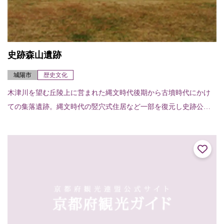
史跡森山遺跡
城陽市
歴史文化
木津川を望む丘陵上に営まれた縄文時代後期から古墳時代にかけ
ての集落遺跡。縄文時代の竪穴式住居など一部を復元し史跡公園
として楽しめる。