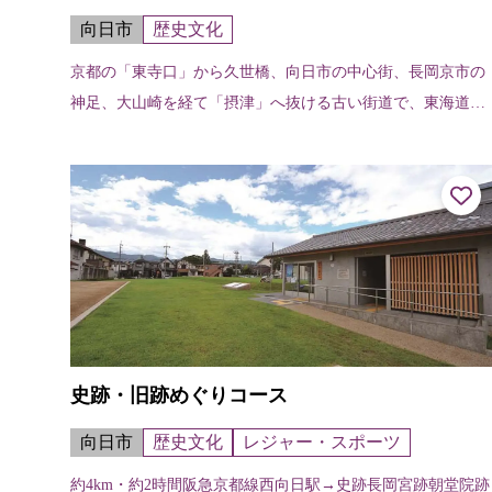
向日市
歴史文化
京都の「東寺口」から久世橋、向日市の中心街、長岡京市の
神足、大山崎を経て「摂津」へ抜ける古い街道で、東海道・
山陽道をつなぐ主要幹線道路。「山城名跡巡行志」という記
録によると、京を出て最初の宿場「...
史跡・旧跡めぐりコース
向日市
歴史文化
レジャー・スポーツ
約4km・約2時間阪急京都線西向日駅→史跡長岡宮跡朝堂院跡