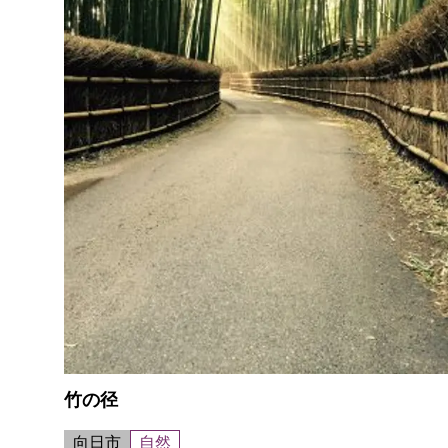
竹の径
向日市
自然