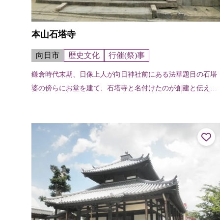
本山石塔寺
向日市
歴史文化
行催(祭)事
鎌倉時代末期、日像上人が向日神社前にある法華題目の石塔
婆の傍らにお堂を建て、石塔寺と名付けたのが創建と伝えら
れている。境内には山吹、つつじが多く、毎年5月の花まつ
りに披露される「鶏冠井題目踊」は...