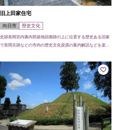
旧上田家住宅
向日市
歴史文化
史跡長岡宮内裏内郭築地回廊跡の上に位置する歴史ある旧家
で長岡京跡などの市内の歴史文化資源の案内解説などを楽し
める施設です。 明治43年に建築され、都市近郊の伝統的な形
式を有した農家住宅として国の...