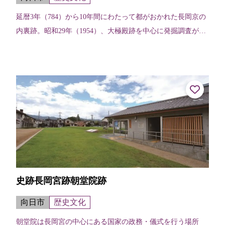
延暦3年（784）から10年間にわたって都がおかれた長岡京の
内裏跡。昭和29年（1954）、大極殿跡を中心に発掘調査がは
じめられ、発掘された木簡などの遺物は向日市文化資料館に
展示されている。大極...
史跡長岡宮跡朝堂院跡
向日市
歴史文化
朝堂院は長岡宮の中心にある国家の政務・儀式を行う場所