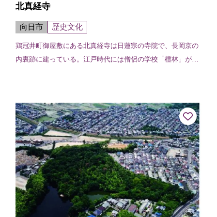
北真経寺
向日市
歴史文化
鶏冠井町御屋敷にある北真経寺は日蓮宗の寺院で、長岡京の
内裏跡に建っている。江戸時代には僧侶の学校「檀林」が置
かれ、当時は100名を越える学僧たちが生活を共にしながら
勉強をしたといわれている。現在...