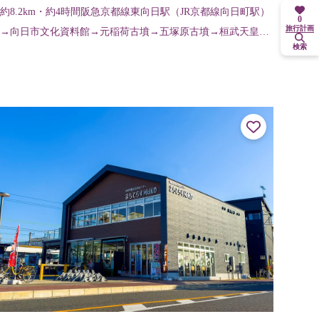
約8.2km・約4時間阪急京都線東向日駅（JR京都線向日町駅）
0
旅行計画
→向日市文化資料館→元稲荷古墳→五塚原古墳→桓武天皇皇
検索
后陵→竹の径→寺戸大塚古墳→竹林公園→物集女車塚古墳→
淳和天皇火葬塚→物集女城...