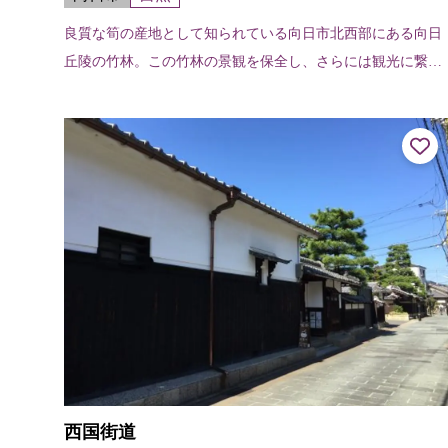
良質な筍の産地として知られている向日市北西部にある向日
丘陵の竹林。この竹林の景観を保全し、さらには観光に繋げ
ることを目的に、平成12年度（2000）から整備されてきたの
が「竹の径」です。「竹の径...
西国街道