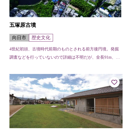
五塚原古墳
向日市
歴史文化
4世紀初頭、古墳時代前期のものとされる前方後円墳。発掘
調査などを行っていないので詳細は不明だが、全長91m、後
円部は直径54m、高さ約9m、前方部は長さ約40m、高さ約4m
の古墳時代前期の典型的...