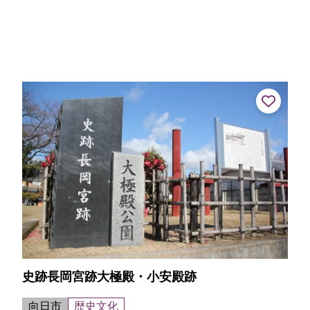
史跡長岡宮跡大極殿・小安殿跡
向日市
歴史文化