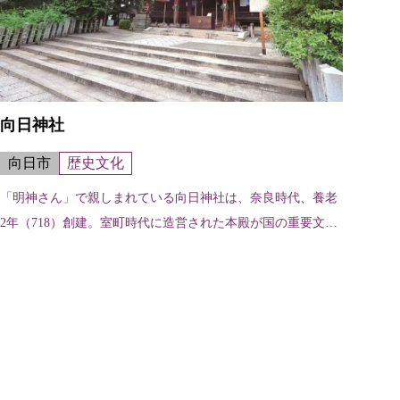
向日神社
向日市
歴史文化
「明神さん」で親しまれている向日神社は、奈良時代、養老
2年（718）創建。室町時代に造営された本殿が国の重要文化
財に指定されているほか、境内の多くの建物も国の登録有形
文化財に指定されている。 境...