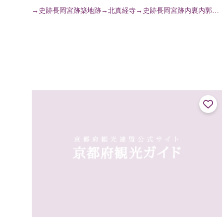
→史跡長岡宮跡築地跡→北真経寺→史跡長岡宮跡内裏内郭築
地回廊跡→史跡長岡宮跡大極殿・小安殿跡→南真経寺→説法
石→向日神社（元稲荷古墳）→...