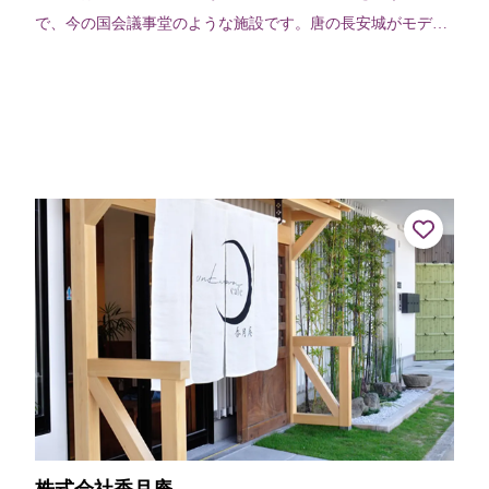
で、今の国会議事堂のような施設です。唐の長安城がモデル
といわれ、東西に4つずつ、計8つの堂がありました。また、
南門に楼閣が2つあり、とても荘厳...
株式会社香月庵