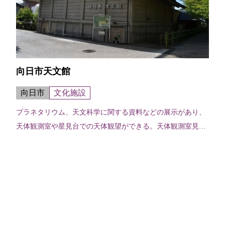
向日市天文館
向日市
文化施設
プラネタリウム、天文科学に関する資料などの展示があり、
天体観測室や星見台での天体観望ができる。天体観測室見学
や天体観望会については問合せ要予約。〈プラネタリウム〉
一般投影 水曜日、木曜日 15...