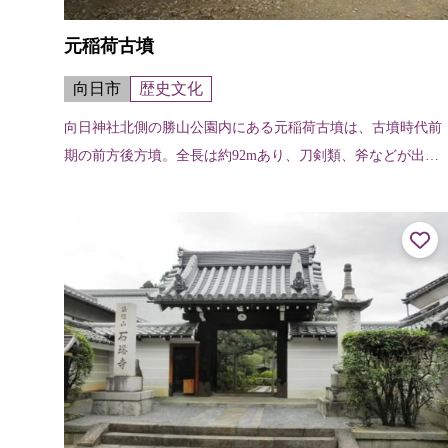
元稲荷古墳
向日市
歴史文化
向日神社北側の勝山公園内にある元稲荷古墳は、古墳時代前
期の前方後方墳。全長は約92mあり、刀剣類、斧などが出土
した。墳頂からは特殊器台形埴輪が発見されている。周辺に
は、弥生時代の高地性集落と思わ...