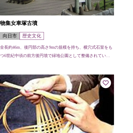
物集女車塚古墳
向日市
歴史文化
全長約46m、後円部の高さ9mの規模を持ち、横穴式石室をも
つ6世紀中頃の前方後円墳で緑地公園として整備されてい
る。向日丘陵の古墳時代前期のものが南北方向に規則的に築
かれているのに対して、物集女車...