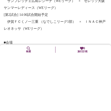
サンフレッチェ広島レジーナ（WEリーグ） × セレッソ大阪
ヤンマーレディース（WEリーグ）
[第2試合] 14:00試合開始予定
伊賀ＦＣくノ一三重 （なでしこリーグ1部） × ＩＮＡＣ神戸
レオネッサ（WEリーグ）
■会場
0
サンガスタジアム by KYOCERA（亀岡市亀岡駅北1丁目8‐2）
検索
旅行計画
【会場アクセス】
・JR亀岡駅から徒歩すぐ
電車 京都駅から亀岡駅までJR嵯峨野線 快速約20分、普通約
30分
バス 阪急桂駅から約40分（京阪京都交通バス）
詳しくは大会公式HPをご覧ください。
https://www.jfa.jp/match/empressscup_2025/