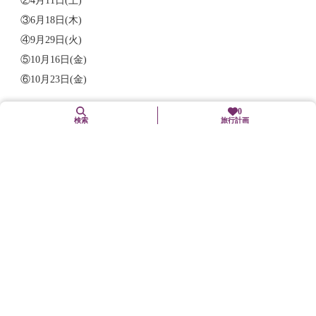
②4月11日(土)
③6月18日(木)
④9月29日(火)
⑤10月16日(金)
⑥10月23日(金)
0
時間：9:00～16:20
検索
旅行計画
料金：13,200円(税込)
詳細情報
関連リンク
《京都駅発着》美山かやぶきの里を訪ねる 美山満喫日