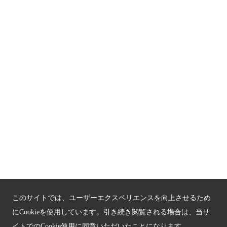
京都人材育成コンテンツ
京都観光チャレンジ事業成果集
Global Web Site
京都府文化観光大使
公益社団法人
京都府観光連盟
〒602-8570
京都市上京区下立売通新町西入薮ノ内町
府庁2号館3階
TEL：075-411-9990
FAX：075-411-9993
このサイトでは、ユーザーエクスペリエンスを向上させるため
にCookieを使用しています。引き続き閲覧される場合は、当サ
イトでのCookie使用に同意いただいたことになります。