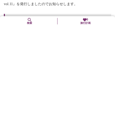
vol.11』を発行しましたのでお知らせします。
0
詳細情報
検索
旅行計画
関連ファイル
京都府観光連盟会報誌vol11.pdf
新着情報一覧