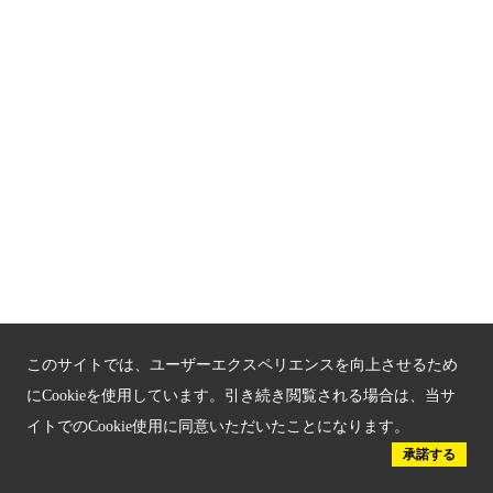
Global Web Site
京都府文化観光大使
公益社団法人
京都府観光連盟
〒602-8570
京都市上京区下立売通新町西入薮ノ内町
府庁2号館3階
TEL：075-411-9990
FAX：075-411-9993
このサイトでは、ユーザーエクスペリエンスを向上させるため
にCookieを使用しています。引き続き閲覧される場合は、当サ
イトでのCookie使用に同意いただいたことになります。
© 2023 Kyoto Tourism Federation.
承諾する